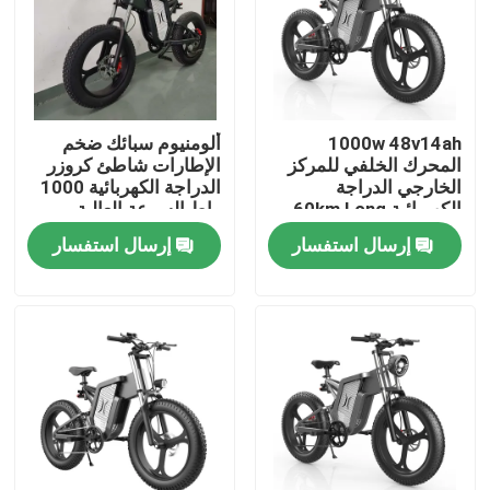
معلومات عنا
جولة في المعمل
1000w 48v14ah
ألومنيوم سبائك ضخم
المحرك الخلفي للمركز
الإطارات شاطئ كروزر
الخارجي الدراجة
الدراجة الكهربائية 1000
رقابة جودة
الكهربائية 60km Long
واط السرعة العالية
Endurance
إرسال استفسار
إرسال استفسار
اطلب اقتباس
الدراجة الكهربائية " ريدستار "
الدراجة الكهربائية ذات الإطارات الدهنية القابلة للطي
دراجات مدينة كهربائية