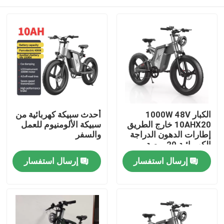
الكبار 1000W 48V
أحدث سبيكة كهربائية من
10AHX20 خارج الطريق
سبيكة الألومنيوم للعمل
إطارات الدهون الدراجة
والسفر
الكهربائية 20 بوصة
منزل
إرسال استفسار
إرسال استفسار
منتجات
أشرطة فيديو