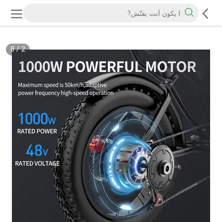
8
/
2