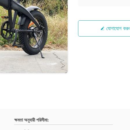
যোগাযোগ করু
ক্ষমতা অনুযায়ী পরিসীমা: