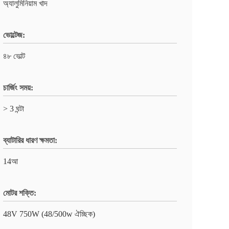
অ্যালুমিনিয়াম খাদ
ভোল্টেজ:
৪৮ ভোল্ট
চার্জিং সময়:
> 3 ঘন্টা
ব্যাটারির ধারণ ক্ষমতা:
14আ
মোটর শক্তি:
48V 750W (48/500w ঐচ্ছিক)