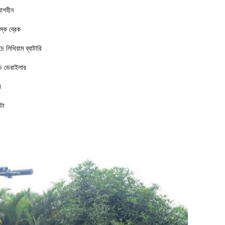
াশহীন
স্ক ব্রেক
লিথিয়াম ব্যাটারি
িড ডেরাইলার
র
টা