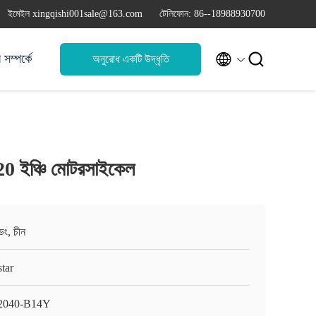
ইমেইল xingqishi001sale@163.com
টেলিফোন: 86--18988930700


সম্পর্কে
অনুরোধ একটি উদ্ধৃতি
জ 20 ইঞ্চি মোটরসাইকেল
ংডং, চীন
tar
2040-B14Y