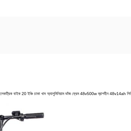
 ইলেকট্রিক বাইক 20 ইঞ্চি চাকা খাদ অ্যালুমিনিয়াম ভাঁজ ফ্রেম 48v500w ব্রাশহীন 48v14ah লিথিয