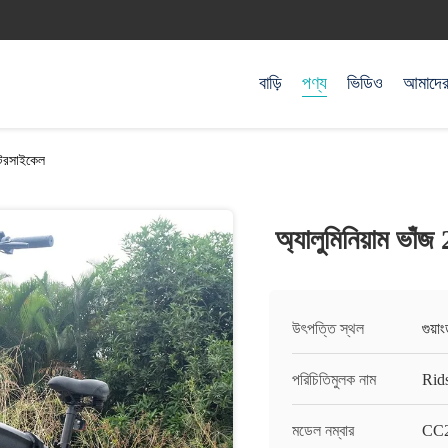
বাড়ি
পণ্য
ভিডিও
আমাদের 
মোটরসাইকেল
অ্যালুমিনিয়াম ভাঁ
উৎপত্তি স্থল
গুয়া
পরিচিতিমুলক নাম
Rids
মডেল নম্বার
CC