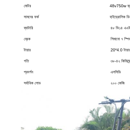
মোটর
48v750w ব্র
সামনের ফর্ক
হাইড্রোলিক ডি
ব্যাটারি
৪৮ ভি১৪ এএইচ 
ব্রেক
শিমানো ৭ স্প
টায়ার
20*4.0 টায়া
গতি
৩৮-৪২ কিমি/ঘন্
প্রদর্শন
এলসিডি
সর্বাধিক লোড
২০০ কেজি