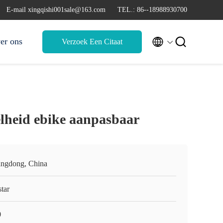
E-mail xingqishi001sale@163.com
TEL.: 86--18988930700


er ons
Verzoek Een Citaat
lheid ebike aanpasbaar
ngdong, China
tar
0