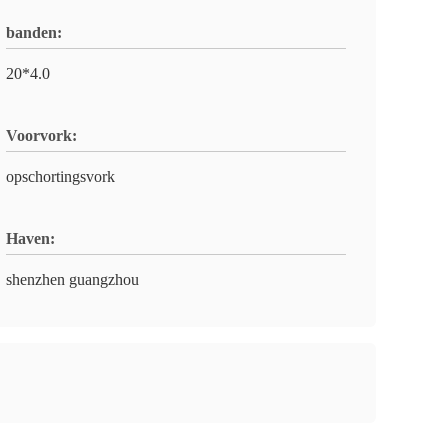
banden:
20*4.0
Voorvork:
opschortingsvork
Haven:
shenzhen guangzhou