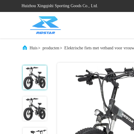
Huizhou Xingqishi Sporting Goods Co., Ltd.
Huis
>
producten
>
Elektrische fiets met vetband voor vrou