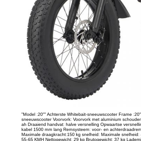
"Model :20"" Achterste Whitebait-sneeuwscooter Frame :20"
sneeuwscooter Voorvork: Voorvork met aluminium schouder e
ah Draaiend handvat: halve versnelling Opwaartse versnel
kabel 1500 mm lang Remsysteem: voor- en achterdraadre
Maximale draagkracht:150 kg snelheid: Maximale snelhei
55-65 KMH Nettogewicht: 29 kg Brutogewicht: 37 kg Lademidd