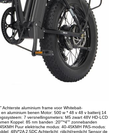
" Achterste aluminium frame voor Whitebait-
n aluminium benen Motor: 500 w * 48 v 48 v batterij:14
lingssysteem: 7 versnellingsmeters: M5 zwart 48V HD-LCD
mmen Koppel: 85 nm banden :20""*4"" zonnebanden
d: 45KMH Puur elektrische modus: 40-45KMH PAS-modus:
el: 48V*2A 2.5DC Achterlicht: rijlicht/remlicht Sensor:de