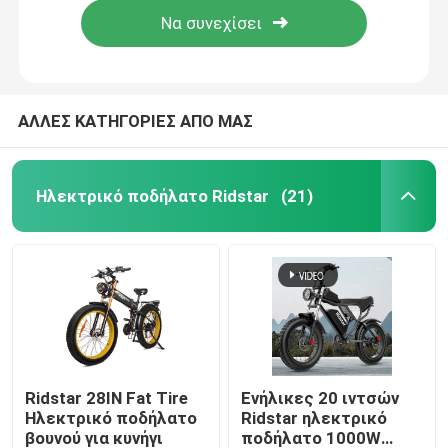
ΑΛΛΕΣ ΚΑΤΗΓΟΡΙΕΣ ΑΠΟ ΜΑΣ
Ηλεκτρικό ποδήλατο Ridstar
(21)
Σπίτι
Προϊόντα
Ridstar 28IN Fat Tire
Ενήλικες 20 ιντσών
Ηλεκτρικό ποδήλατο
Ridstar ηλεκτρικό
βουνού για κυνήγι
ποδήλατο 1000W
Βίντεο