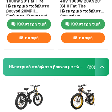
1000W 20' Fat Tire
48V 1000W 20Ah 20"
Ηλεκτρικό ποδήλατο
X4.0 Fat Tire
βουνού 20MPH
Ηλεκτρικό ποδήλατο
Ενήλικες Ηλεκτρικό
βουνού με
ποδήλατο
αφαιρούμενη
Καλύτερη τιμή
Καλύτερη τιμή
μπαταρία
επαφή
επαφή
Ηλεκτρικό ποδήλατο βουνού με πλήρη ανάρτηση
(20)