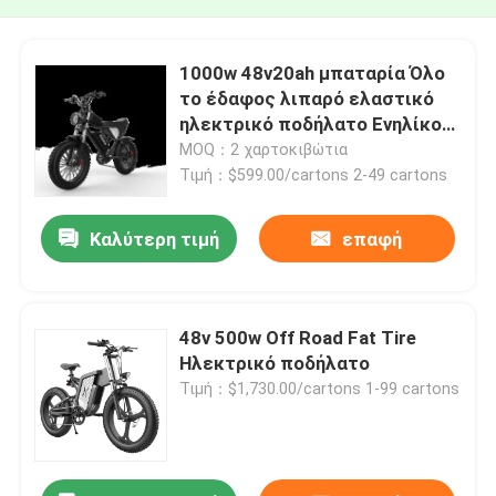
1000w 48v20ah μπαταρία Όλο
το έδαφος λιπαρό ελαστικό
ηλεκτρικό ποδήλατο Ενηλίκοι
ηλεκτρικά ποδήλατα 60 χλμ.
MOQ：2 χαρτοκιβώτια
Τιμή：$599.00/cartons 2-49 cartons
Καλύτερη τιμή
επαφή
48v 500w Off Road Fat Tire
Ηλεκτρικό ποδήλατο
Τιμή：$1,730.00/cartons 1-99 cartons