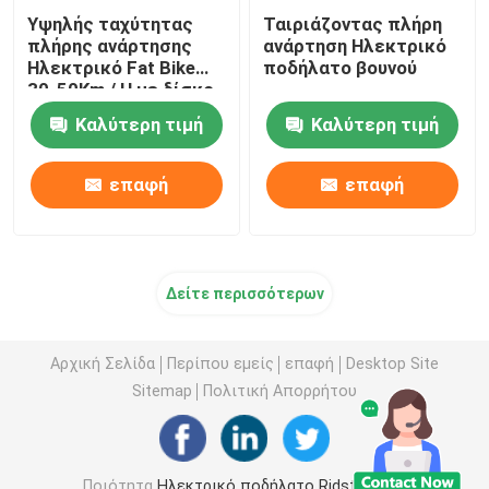
Υψηλής ταχύτητας
Ταιριάζοντας πλήρη
πλήρης ανάρτησης
ανάρτηση Ηλεκτρικό
Ηλεκτρικό Fat Bike
ποδήλατο βουνού
30-50Km / H με δίσκο
φρένο
Καλύτερη τιμή
Καλύτερη τιμή
επαφή
επαφή
Δείτε περισσότερων
Αρχική Σελίδα
Περίπου εμείς
επαφή
Desktop Site
Sitemap
Πολιτική Απορρήτου
Ποιότητα
Ηλεκτρικό ποδήλατο Ridstar
Κίνα