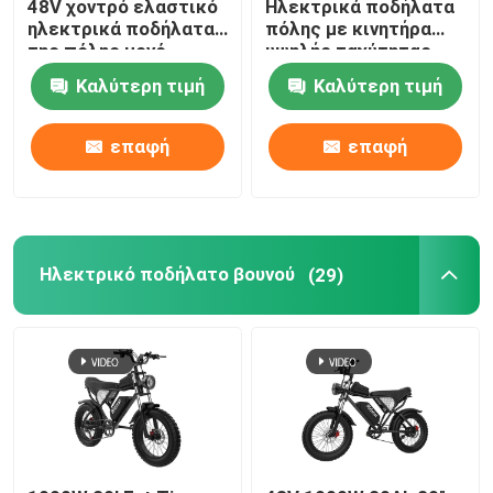
48V χοντρό ελαστικό
Ηλεκτρικά ποδήλατα
ηλεκτρικά ποδήλατα
πόλης με κινητήρα
της πόλης μονό
υψηλής ταχύτητας
26 ιντσών ηλεκτρικό ποδήλατο
ταχύτητα
χωρίς βούρτσα
Καλύτερη τιμή
Καλύτερη τιμή
επαφή
επαφή
Ηλεκτρικό ποδήλατο βουνού
(29)