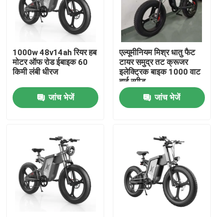
हमारे बारे में
1000w 48v14ah रियर हब
एल्यूमीनियम मिश्र धातु फैट
कारखाना भ्रमण
मोटर ऑफ रोड ईबाइक 60
टायर समुद्र तट क्रूजर
किमी लंबी धीरज
इलेक्ट्रिक बाइक 1000 वाट
हाई स्पीड
गुणवत्ता नियंत्रण
जांच भेजें
जांच भेजें
एक उद्धरण का अनुरोध करें
रिडस्टार इलेक्ट्रिक बाइक
फोल्डिंग फैट टायर इलेक्ट्रिक बाइक
इलेक्ट्रिक सिटी बाइक