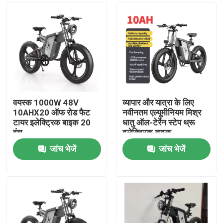
वयस्क 1000W 48V
व्यापार और यात्रा के लिए
10AHX20 ऑफ रोड फैट
नवीनतम एल्यूमीनियम मिश्र
टायर इलेक्ट्रिक बाइक 20
धातु ऑल-टेर्रेन स्टेप थ्रू
इंच
इलेक्ट्रिक बाइक
जांच भेजें
जांच भेजें
घर
उत्पादों
वीडियो