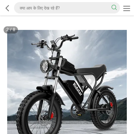
2
/
8