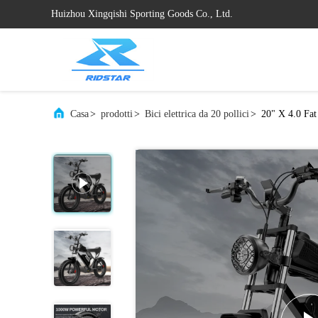
Huizhou Xingqishi Sporting Goods Co., Ltd.
Casa
>
prodotti
>
Bici elettrica da 20 pollici
>
20" X 4.0 Fat