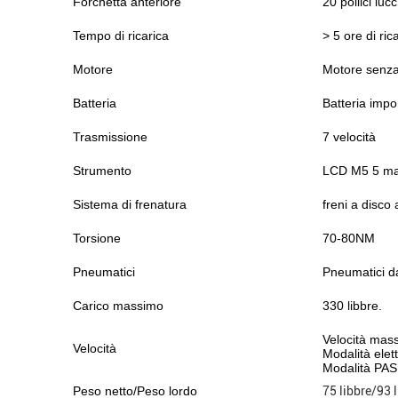
Forchetta anteriore
20 pollici luc
Tempo di ricarica
> 5 ore di ric
Motore
Motore senz
Batteria
Batteria imp
Trasmissione
7 velocità
Strumento
LCD M5 5 ma
Sistema di frenatura
freni a disco 
Torsione
70-80NM
Pneumatici
Pneumatici d
Carico massimo
330 libbre.
Velocità mas
Velocità
Modalità elet
Modalità PA
Peso netto/Peso lordo
75 libbre/
93 