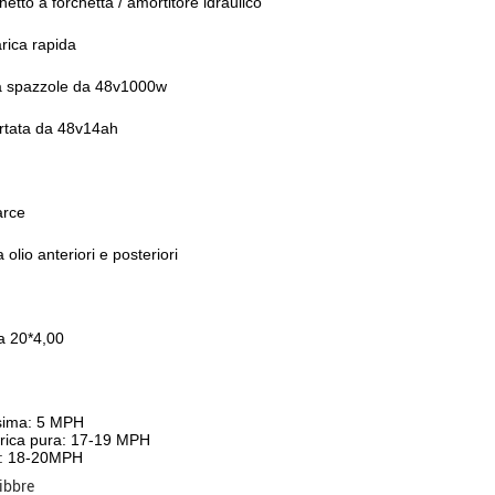
chetto a forchetta / amortitore idraulico
arica rapida
a spazzole da 48v1000w
ortata da 48v14ah
rce
a olio anteriori e posteriori
a 20*4,00
sima: 5 MPH
trica pura: 17-19 MPH
S: 18-20MPH
libbre