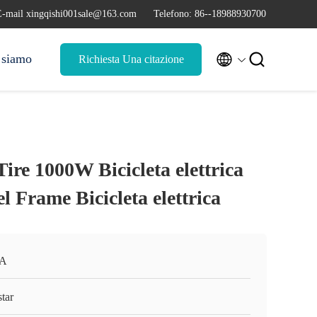
E-mail xingqishi001sale@163.com
Telefono: 86--18988930700


 siamo
Richiesta Una citazione
Tire 1000W Bicicleta elettrica
 Frame Bicicleta elettrica
A
tar