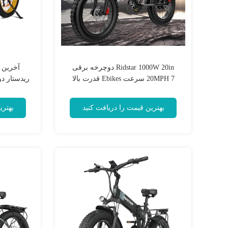
Ridstar 1000W 20in دوچرخه برقی
آخرين 
20MPH 7 سرعت Ebikes قدرت بالا
ريدستار د
بهترین قیمت را دریافت کنید
بهتری