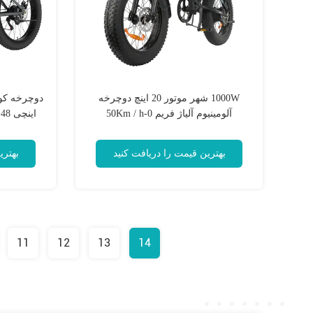
1000W شهر موتور 20 اینچ دوچرخه
آلومینیوم آلیاژ فریم 0-50Km / h
ا
هاب
بهترین قیمت را دریافت کنید
بهتری
11
12
13
14