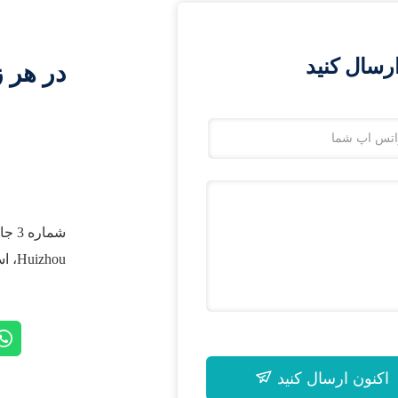
رسال کنید
در هر ز
Huizhou، استان گوانگدونگ، چین
اکنون ارسال کنید