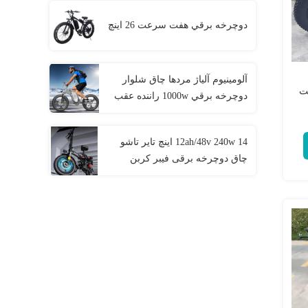
دوچرخه برقي هفت سرعت 26 اينچ
آلومينيوم آلياژ مردها چاق شلوار
شت
دوچرخه برقي 1000w راننده عقب
انتقال
12ah/48v 240w 14 اینچ تایر تاشو
چاق دوچرخه برقی فیبر کربن