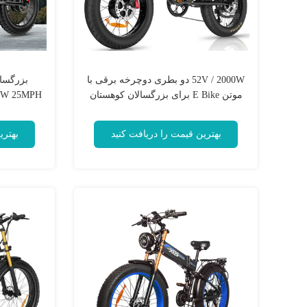
52V / 2000W دو بطری دوچرخه برقی با
موتن E Bike برای بزرگسالان کوهستان
بیرون بروید مصنوعه دوچرخه برقی
بهترین قیمت را دریافت کنید
بهتری