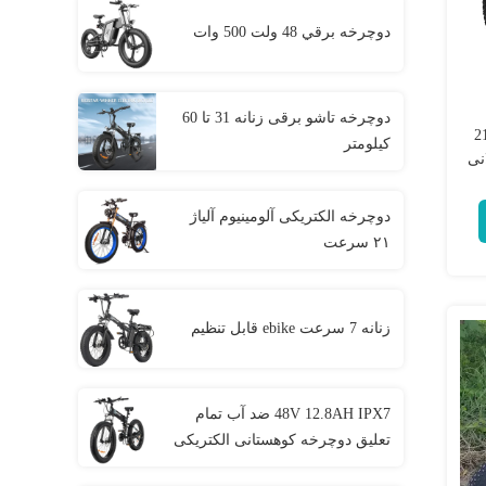
دوچرخه برقي 48 ولت 500 وات
دوچرخه تاشو برقی زنانه 31 تا 60
رک Ridstar دوچرخه برقی 21
کیلومتر
نی
دوچرخه الکتریکی آلومینیوم آلیاژ
۲۱ سرعت
زنانه 7 سرعت ebike قابل تنظیم
48V 12.8AH IPX7 ضد آب تمام
تعلیق دوچرخه کوهستانی الکتریکی
1000W