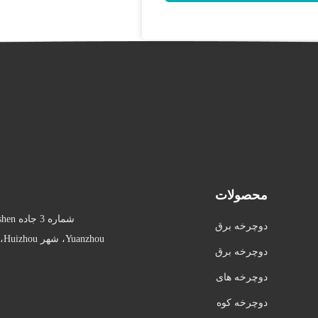
محصولات
دوچرخه برق
Yuanzhou، شهر Huizhou، استان گوانگدونگ، چین
ي ريدستار
دوچرخه برق
ی با لاستیک
دوچرخه های
چرب تاشو
شهری الکتر
دوچرخه کوه
یکی