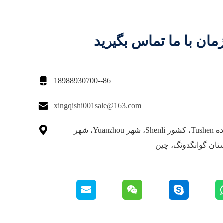
مان با ما تماس بگیرید

86--18988930700

xingqishi001sale@163.com

شماره 3 جاده Tushen، کشور Shenli، شهر Yuanzhou، شهر