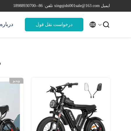
ایمیل xingqishi001sale@163.com
تلفن: 86--18988930700


درباره 
درخواست نقل قول
م
ویدیو