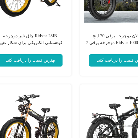
بزرگسالان دوچرخه برقی 20 اینچ
Ridstar 28IN چاق تایر دوچرخه
Ridstar 1000W 25MPH دوچرخه برقی 7
کوهستانی الکتریکی برای شکار تغیی
سرعت
دقیق
ن قیمت را دریافت کنید
بهترین قیمت را دریافت کنید