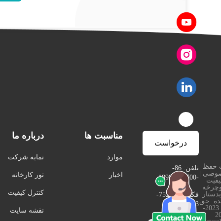
مناسبت ها
درباره ما
درخواست
موارد
نمایه شرکت
 حفظ
نقل قول
تلفن: 86-
صوصی
|
اخبار
تور کارخانه
-18988930700
یفیت
چرخه
کنترل کیفیت
دستار
فکس: 86-752-
نده. حق
6111123
چاپ © 2023-
نقشه سایت
2