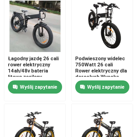
O nas
Wycieczka po fabryce
Kontrola jakości
Łagodny jazdę 26 cali
Podwieszony widelec
rower elektryczny
750Watt 26 cali
14ah/48v bateria
Rower elektryczny dla
Poprosić o wycenę
litowa zasilany
dorosłych Wysoka
wydajność
Wyślij zapytanie
Wyślij zapytanie
Rower elektryczny Ridstar
Składany elektryczny rower z tłustymi oponami
Elektryczne rowery miejskie