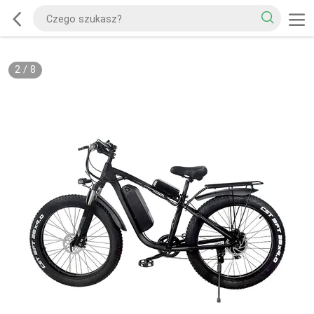
2
/
8