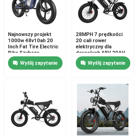
O nas
Najnowszy projekt
28MPH 7 prędkości
Wycieczka po fabryce
1000w 48v10ah 20
20 cali rower
Inch Fat Tire Electric
elektryczny dla
Bike Szybsze
dorosłych 48V 20AH
Kontrola jakości
ładowanie
bateria
Wyślij zapytanie
Wyślij zapytanie
Poprosić o wycenę
Rower elektryczny Ridstar
Składany elektryczny rower z tłustymi oponami
Elektryczne rowery miejskie