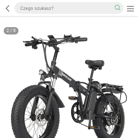
2
/
8