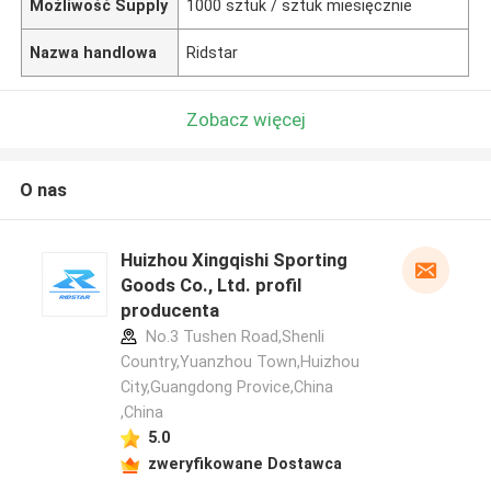
Możliwość Supply
1000 sztuk / sztuk miesięcznie
Nazwa handlowa
Ridstar
Zobacz więcej
O nas
Huizhou Xingqishi Sporting
Goods Co., Ltd. profil
producenta
No.3 Tushen Road,Shenli
Country,Yuanzhou Town,Huizhou
City,Guangdong Provice,China
,China
5.0
zweryfikowane Dostawca