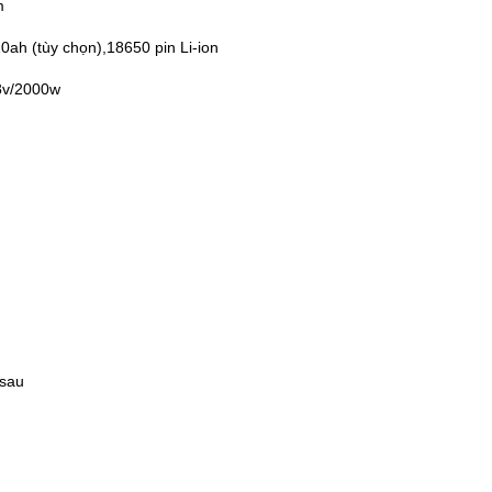
m
0ah (tùy chọn),18650 pin Li-ion
8v/2000w
 sau