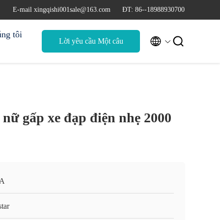
E-mail xingqishi001sale@163.com
ĐT: 86--18988930700
ng tôi


Lời yêu cầu Một câu
trích dẫn
 nữ gấp xe đạp điện nhẹ 2000
A
tar