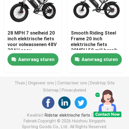
Fat Tire Elektrische bergfiets
28 MPH 7 snelheid 20
Smooth Riding Steel
Volvering Elektrische bergfiets
inch elektrische fiets
Frame 20 inch
voor volwassenen 48V
elektrische fiets
20AH accu
20MPH 50 mijl bereik
het vouwen van elektrische bergfiets
Aanvraag sturen
Aanvraag sturen
Buitenweg vetband elektrische fiets
Thuis
Ongeveer ons
Contacteer ons
Desktop Site
Elektrische fiets met vetband voor vrouwen
Sitemap
Privacybeleid
Elektrische fiets met vetband voor mannen
Kwaliteit
Ridstar elektrische fiets
China
Fabriek.Copyright © 2026 Huizhou Xingqishi
20 inch elektrische fiets
Sporting Goods Co., Ltd.. All Rights Reserved.