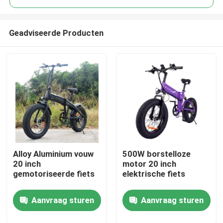
Geadviseerde Producten
Alloy Aluminium vouw
500W borstelloze
Huis
20 inch
motor 20 inch
gemotoriseerde fiets
elektrische fiets
Producten
Aanvraag sturen
Aanvraag sturen
Video's