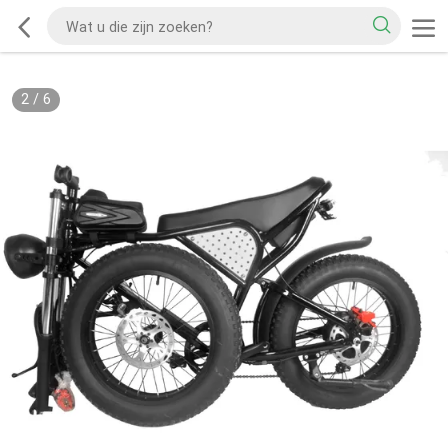
2
/
6