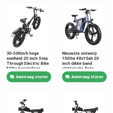
Over ons
Fabrieksreis
Kwaliteitscontrole
30-50Km/h hoge
Nieuwste ontwerp
snelheid 20 inch Step
1000w 48v10ah 20
Verzoek om een Citaat
Through Electric Bike
inch dikke band
500w borstelloze
elektrische fiets
motor
sneller opladen
Aanvraag sturen
Aanvraag sturen
Ridstar elektrische fiets
Folding Fat Tire Elektrische Fiets
Elektrische stadsfietsen