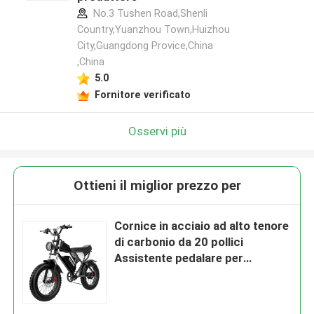
No.3 Tushen Road,Shenli
Country,Yuanzhou Town,Huizhou
City,Guangdong Provice,China
,China
5.0
Fornitore verificato
Osservi più
Ottieni il miglior prezzo per
Cornice in acciaio ad alto tenore
di carbonio da 20 pollici
Assistente pedalare per
biciclette elettriche 31 - 60 km