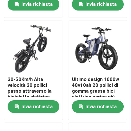
Invia richiesta
Invia richiesta
Chi siamo
Giro della fabbrica
Controllo di qualità
Richieda una citazione
30-50Km/h Alta
Ultimo design 1000w
velocità 20 pollici
48v10ah 20 pollici di
Ridstar Electric Bike
passo attraverso la
gomma grassa bici
bicicletta elettrica
elettrica carica più
500w motore senza
veloce
Invia richiesta
Invia richiesta
spazzole
Bicicletta elettrica a pneumatici pieghevoli
Bici elettrici per la città