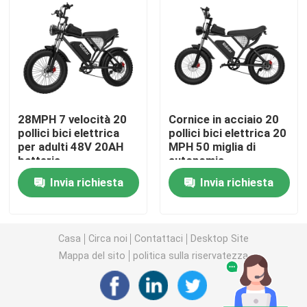
Fat Tire Mountain Bike elettrica
Full Suspension Electric Mountain Bike
28MPH 7 velocità 20
Cornice in acciaio 20
mountain bike elettrico piegante
pollici bici elettrica
pollici bici elettrica 20
per adulti 48V 20AH
MPH 50 miglia di
batteria
autonomia
Off Road Fat Tire Bicicleta elettrica
Invia richiesta
Invia richiesta
Bicicletta elettrica con pneumatici di grasso per donn
Casa
Circa noi
Contattaci
Desktop Site
Bicicletta elettrica con pneumatici di grasso per uomo
Mappa del sito
politica sulla riservatezza
Bici elettrica da 20 pollici