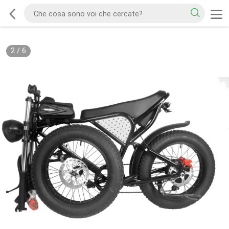
2
/
6