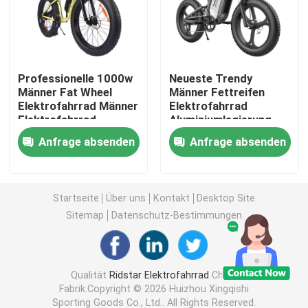
Fettreifen Elektrobike
Professionelle 1000w
Neueste Trendy
Vollfester elektrischer Mountainbike
Männer Fat Wheel
Männer Fettreifen
Elektrofahrrad Männer
Elektrofahrrad
Elektrofahrrad
Aluminiumlegierung
faltende elektrische Mountainbike
Kreuzfahrt 60-80km
Rahmen 55km/h
Anfrage absenden
Anfrage absenden
Off-Road Fettreifen Elektrofahrrad
Startseite
Über uns
Kontakt
Desktop Site
Frauen-Fettreifen-Elektrofahrrad
Sitemap
Datenschutz-Bestimmungen
E-Bike mit Fettreifen für Männer
Qualität
Ridstar Elektrofahrrad
China
Fabrik.Copyright © 2026 Huizhou Xingqishi
20 Zoll Elektrofahrrad
Sporting Goods Co., Ltd.. All Rights Reserved.