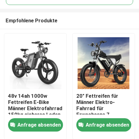
Empfohlene Produkte
48v 14ah 1000w
20" Fettreifen für
Haus
Fettreifen E-Bike
Männer Elektro-
Männer Elektrofahrrad
Fahrrad für
150kg sicheres Laden
Erwachsene 7
Produkte
Geschwindigkeitsgetriebe
Anfrage absenden
Anfrage absenden
40-100Km
Videos