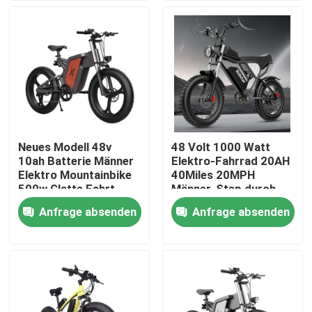
Über uns
Fabrik-Ausflug
Qualitätskontrolle
Neues Modell 48v
48 Volt 1000 Watt
10ah Batterie Männer
Elektro-Fahrrad 20AH
Fordern Sie ein Zitat
Elektro Mountainbike
40Miles 20MPH
500w Glatte Fahrt
Männer-Step durch
Elektro-Fahrrad
Anfrage absenden
Anfrage absenden
Ridstar Elektrofahrrad
Elektrofahrrad mit Klappreifen
Elektrische Stadtfahrräder