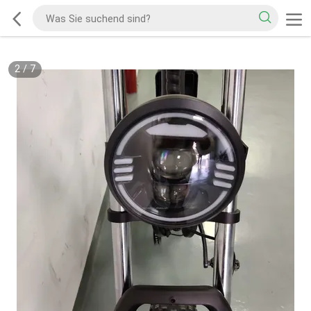
2
/
7