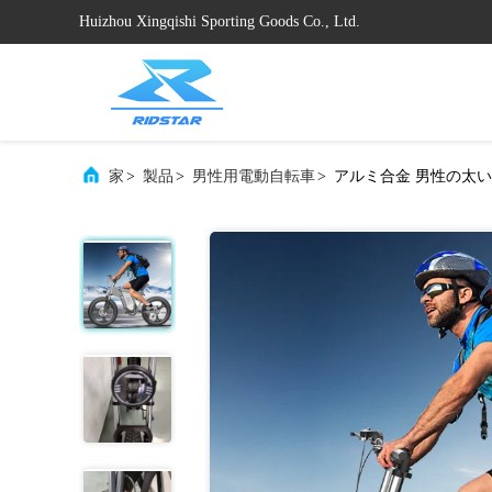
Huizhou Xingqishi Sporting Goods Co., Ltd.
家
>
製品
>
男性用電動自転車
>
アルミ合金 男性の太い