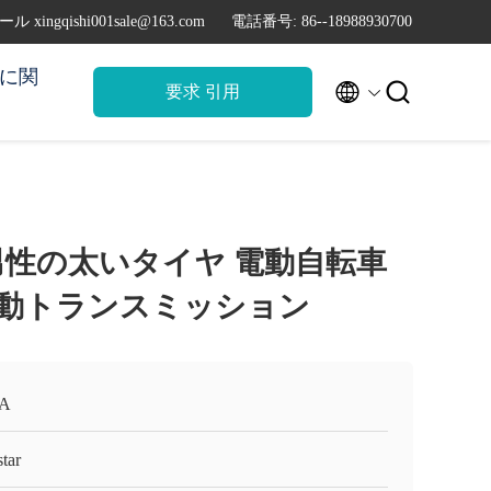
ル xingqishi001sale@163.com
電話番号: 86--18988930700
に関


要求 引用
男性の太いタイヤ 電動自転車
部駆動トランスミッション
A
tar