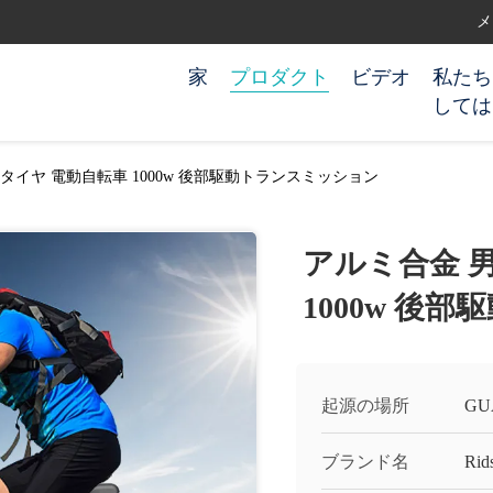
メー
家
プロダクト
ビデオ
私たち
しては
タイヤ 電動自転車 1000w 後部駆動トランスミッション
アルミ合金 
1000w 後
起源の場所
GU
ブランド名
Rids