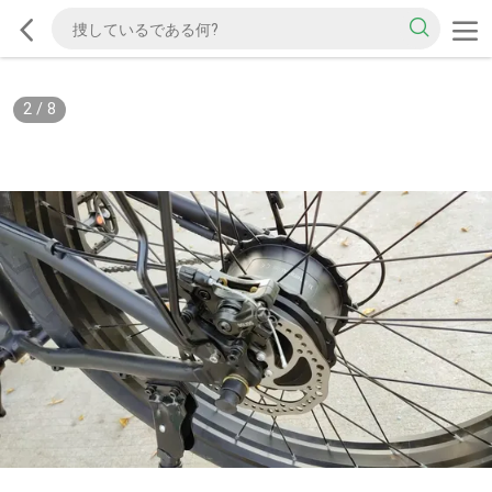
2
/
8