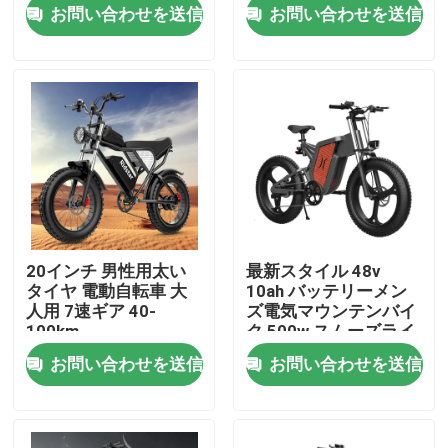
お問い合わせを送信
お問い合わせを送信
私たちに関しては
工場旅行
品質管理
引用を要求しなさい
20インチ 男性用太い
最新スタイル 48v
タイヤ 電動自転車 大
10ah バッテリーメン
リッドスター電動自転車
人用 7速ギア 40-
ズ電気マウンテンバイ
100km
ク 500w スムーズライ
ディング
お問い合わせを送信
お問い合わせを送信
折りたたむ太いタイヤ 電動自転車
電気 都市 自転車