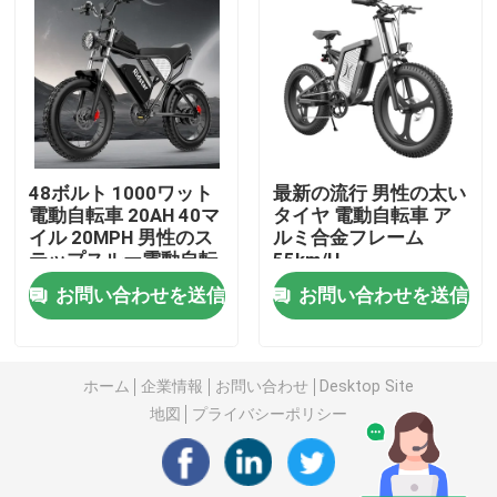
ファットタイヤ 電動マウンテンバイク
完全懸垂 電動マウンテンバイク
48ボルト 1000ワット
最新の流行 男性の太い
折る電気マウンテン バイク
電動自転車 20AH 40マ
タイヤ 電動自転車 ア
イル 20MPH 男性のス
ルミ合金フレーム
テップスルー電動自転
55km/H
オフロード 脂肪タイヤ 電動自転車
車
お問い合わせを送信
お問い合わせを送信
女性用 脂肪タイヤ 電動自転車
ホーム
企業情報
お問い合わせ
Desktop Site
男性用電動自転車
地図
プライバシーポリシー
20インチ電動自転車