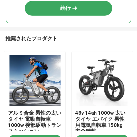
続行
推薦されたプロダクト
家
アルミ合金 男性の太い
48v 14ah 1000w 太い
プロダクト
タイヤ 電動自転車
タイヤ エバイク 男性
1000w 後部駆動トラン
用電気自転車 150kg
スミッション
安全積載
ビデオ