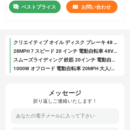
ベストプライス
お問い合わせ
クリエイティブ オイル ディスク ブレーキ 48 ボルト 20ah オフロード 脂肪タイヤ エバイク 双バッテリー エバイク
28MPH 7 スピード 20 インチ 電動自転車 48V 20AH バッテリーで動作
私たちに関しては
スムーズライディング 鉄筋 20インチ 電動自転車 20MPH 50マイル範囲
1000W オフロード 電動自転車 20MPH 大人/ティーンエイジャー 電動自転車
工場旅行
20インチ 男性用太いタイヤ 電動自転車 大人用 7速ギア 40-100km
取れるバッテリーオフロード 脂肪タイヤ 電動自転車 40マイル 鉄筋
品質管理
長耐久性 脂肪タイヤ 20 インチ 電動自転車 48V 1000W 雪電動自転車
20インチ×4.0 脂肪タイヤ 1000W 電動自転車 48V 20AH スチールフレーム 電動自転車
引用を要求しなさい
20インチオフロードファットタイヤ 電動自転車 7スピードファットEMTB 後部駆動トランスミッション
成人 20 インチ リッドスター 電動自転車 1000W 25MPH 7 スピード 電動自転車
リッドスター電動自転車
メッセージ
ティーンエイジャー 25MPHオフロード 脂肪タイヤ 電動バイク リチウムイオンバッテリー
折り返しご連絡いたします！
48V 1000W 20Ah 20" X4.0 脂肪タイヤ 電気マウンテンバイク 取れるバッテリー
折りたたむ太いタイヤ 電動自転車
330ポンドの負荷 オフロード 脂肪タイヤ 電動自転車 山雪 電動自転車
48ボルト 1000ワット 電動自転車 20AH 40マイル 20MPH 男性のステップスルー電動自転車
電気 都市 自転車
1000W 急速充電 20 インチ 電動自転車 取れるバッテリー 7 スピード