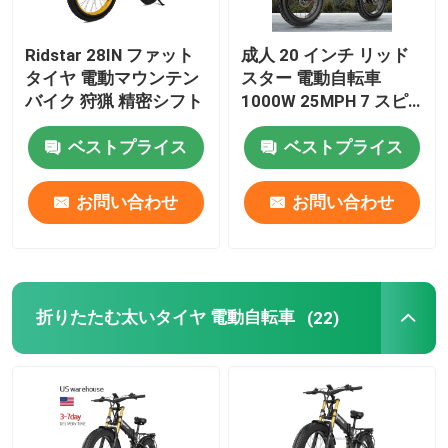
26インチ電動自転車
Ridstar 28IN ファット
成人 20 インチ リッド
タイヤ 電動マウンテン
スター 電動自転車
バイク 狩猟 精密シフト
1000W 25MPH 7 スピ
ード 電動自転車
ベストプライス
ベストプライス
お問い合わせ
お問い合わせ
折りたたむ太いタイヤ 電動自転車
(22)