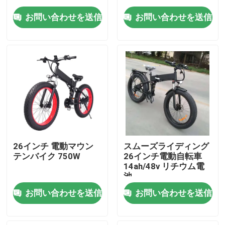
お問い合わせを送信
お問い合わせを送信
私たちに関しては
工場旅行
品質管理
引用を要求しなさい
26インチ 電動マウン
スムーズライディング
リッドスター電動自転車
テンバイク 750W
26インチ電動自転車
14ah/48v リチウム電
池
折りたたむ太いタイヤ 電動自転車
お問い合わせを送信
お問い合わせを送信
電気 都市 自転車