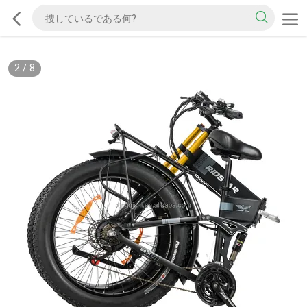
2
/
8