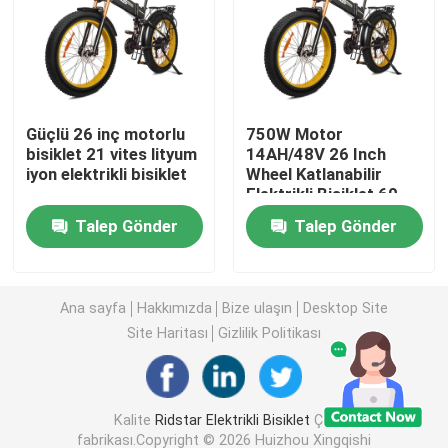
Şişman lastik elektrikli dağ bisikleti
Tam süspansiyonlu elektrikli dağ bisikleti
Güçlü 26 inç motorlu
750W Motor
bisiklet 21 vites lityum
14AH/48V 26 Inch
iyon elektrikli bisiklet
Wheel Katlanabilir
Katlanabilir Elektrikli Dağ Bisikleti
Elektrikli Bisiklet 60-
90km
Talep Gönder
Talep Gönder
Off Road Fat Tire Elektrikli Bisiklet
Kadınlar için yağ lastiği elektrikli bisiklet
Ana sayfa
Hakkımızda
Bize ulaşın
Desktop Site
Site Haritası
Gizlilik Politikası
Erkekler için yağ lastiği elektrikli bisiklet
Kalite
Ridstar Elektrikli Bisiklet
Çin
20 inçlik elektrikli bisiklet
fabrikası.Copyright © 2026 Huizhou Xingqishi