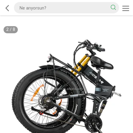
2
/
8