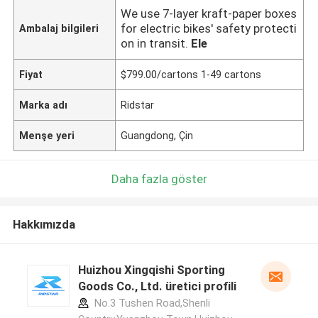
We use 7-layer kraft-paper boxes
for electric bikes' safety protecti
Ambalaj bilgileri
on in transit.
Ele
Fiyat
$799.00/cartons 1-49 cartons
Marka adı
Ridstar
Menşe yeri
Guangdong, Çin
Daha fazla göster
Hakkımızda
Huizhou Xingqishi Sporting
Goods Co., Ltd. üretici profili
No.3 Tushen Road,Shenli