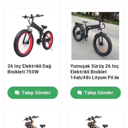
Hakkımızda
Fabrika turu
Kalite kontrol
26 Inç Elektrikli Dağ
Yumuşak Sürüş 26 Inç
Bir teklif isteği
Bisikleti 750W
Elektrikli Bisiklet
14ah/48v Lityum Pil ile
Ridstar Elektrikli Bisiklet
Talep Gönder
Talep Gönder
Katlanabilir Şişman Lastik Elektrikli Bisiklet
Elektrikli Şehir Bisikletleri