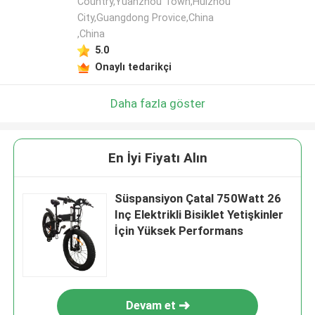
Country,Yuanzhou Town,Huizhou
City,Guangdong Provice,China
,China
5.0
Onaylı tedarikçi
Daha fazla göster
En İyi Fiyatı Alın
Süspansiyon Çatal 750Watt 26
Inç Elektrikli Bisiklet Yetişkinler
İçin Yüksek Performans
Devam et