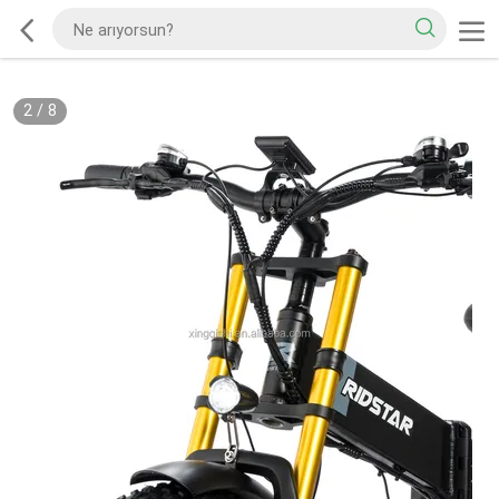
2
/
8