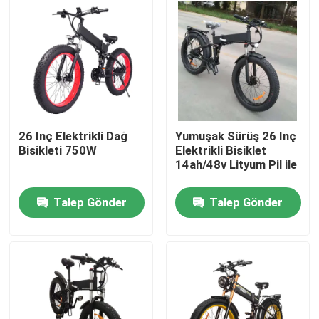
Hakkımızda
Fabrika turu
Kalite kontrol
26 Inç Elektrikli Dağ
Yumuşak Sürüş 26 Inç
Bisikleti 750W
Elektrikli Bisiklet
14ah/48v Lityum Pil ile
Bir teklif isteği
Talep Gönder
Talep Gönder
Ridstar Elektrikli Bisiklet
Katlanabilir Şişman Lastik Elektrikli Bisiklet
Elektrikli Şehir Bisikletleri