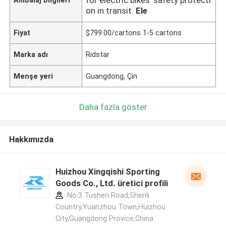
on in transit.
Ele
Fiyat
$799.00/cartons 1-5 cartons
Marka adı
Ridstar
Menşe yeri
Guangdong, Çin
Daha fazla göster
Hakkımızda
Huizhou Xingqishi Sporting
Goods Co., Ltd. üretici profili
No.3 Tushen Road,Shenli
Country,Yuanzhou Town,Huizhou
City,Guangdong Provice,China