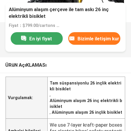
Alüminyum alaşım çerçeve ile tam askı 26 inç
elektrikli bisiklet
Fiyat：$799.00/cartons 1-5 cartons
En iyi fiyat
Bizimle iletişim kur
ÜRüN AçıKLAMASı
Tam süspansiyonlu 26 inçlik elektri
kli bisiklet
,
Vurgulamak:
Alüminyum alaşım 26 inç elektrikli b
isiklet
,
Alüminyum alaşım 26 inçlik bisiklet
We use 7-layer kraft-paper boxes
for electric bikes' safety protecti
Ambalaj bilgileri