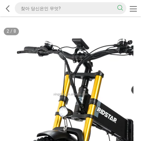
2
/
8