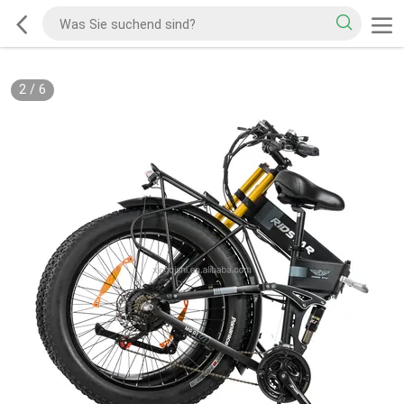
2
/
6