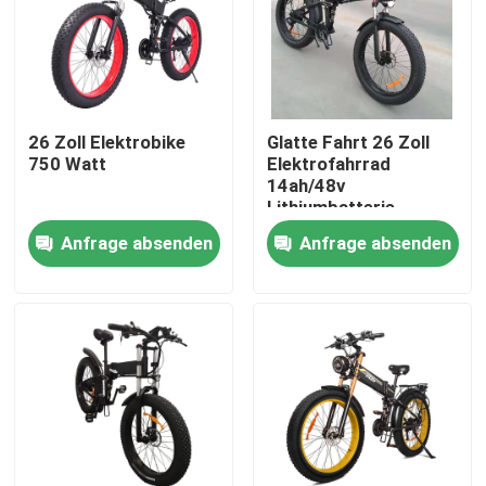
Über uns
Fabrik-Ausflug
26 Zoll Elektrobike
Glatte Fahrt 26 Zoll
750 Watt
Elektrofahrrad
14ah/48v
Qualitätskontrolle
Lithiumbatterie
angetrieben
Anfrage absenden
Anfrage absenden
Fordern Sie ein Zitat
Ridstar Elektrofahrrad
Elektrofahrrad mit Klappreifen
Elektrische Stadtfahrräder