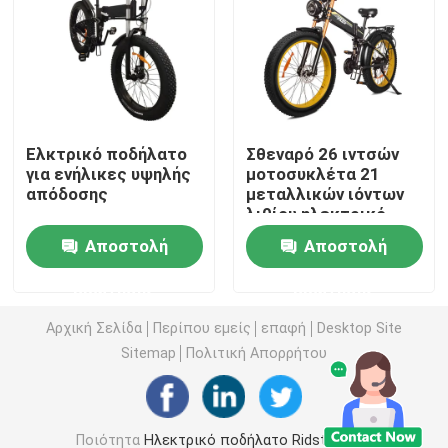
Ηλεκτρικό ποδήλατο βουνού
Ηλεκτρικό ποδήλατο βουνού με πλήρη ανάρτηση
Ελκτρικό ποδήλατο
Σθεναρό 26 ιντσών
για ενήλικες υψηλής
μοτοσυκλέτα 21
δίπλωμα του ηλεκτρικού ποδηλάτου βουνών
απόδοσης
μεταλλικών ιόντων
λιθίου ηλεκτρικό
ποδήλατο
Ηλεκτρικό ποδήλατο εκτός δρόμου
Αποστολή
Αποστολή
ερώτησης
ερώτησης
Ηλεκτρικό ποδήλατο για γυναίκες
Αρχική Σελίδα
Περίπου εμείς
επαφή
Desktop Site
Sitemap
Πολιτική Απορρήτου
Ηλεκτρικό ποδήλατο για άνδρες
20 ιντσών ηλεκτρικό ποδήλατο
Ποιότητα
Ηλεκτρικό ποδήλατο Ridstar
Κίνα