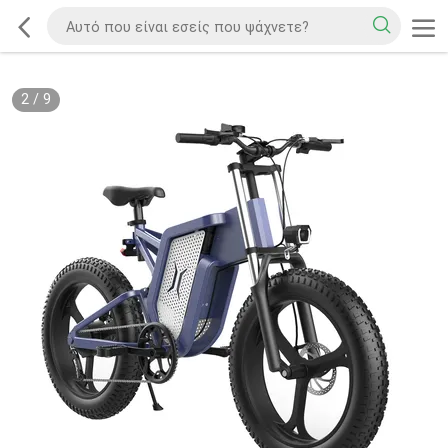
2
/
9