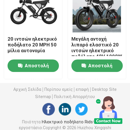
Ηλεκτρικό ποδήλατο βουνού
Ηλεκτρικό ποδήλατο βουνού με πλήρη ανάρτηση
20 ιντσών ηλεκτρικό
Μεγάλη αντοχή
ποδήλατο 20 MPH 50
λιπαρό ελαστικό 20
μίλια αυτονομία
ιντσών ηλεκτρικό
δίπλωμα του ηλεκτρικού ποδηλάτου βουνών
ποδήλατο 48V 1000W
χιονισμένο
Αποστολή
Αποστολή
ηλεκτρικό ποδήλατο
Ηλεκτρικό ποδήλατο εκτός δρόμου
ερώτησης
ερώτησης
Ηλεκτρικό ποδήλατο για γυναίκες
Αρχική Σελίδα
Περίπου εμείς
επαφή
Desktop Site
Sitemap
Πολιτική Απορρήτου
Ηλεκτρικό ποδήλατο για άνδρες
Ποιότητα
Ηλεκτρικό ποδήλατο Ridstar
Κίνα
20 ιντσών ηλεκτρικό ποδήλατο
εργοστάσιο.Copyright © 2026 Huizhou Xingqishi