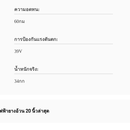
ความอดทน:
60กม
การป้องกันแรงดันตก:
39V
น้ำหนักจริง:
34กก
ฟ้ายางอ้วน 20 นิ้วล่าสุด