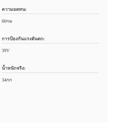
ความอดทน:
60กม
การป้องกันแรงดันตก:
39V
น้ำหนักจริง:
34กก