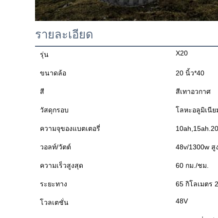
รายละเอียด
X20
รุ่น
ขนาดล้อ
20 นิ้ว*40
สี
สีเทาอวกาศ
วัสดุกรอบ
โลหะอลูมิเนีย
ความจุของแบตเตอรี่
10ah,15ah.20a
วอลท์/วัตต์
48v/1300w สู
ความเร็วสูงสุด
60 กม./ชม.
ระยะทาง
65 กิโลเมตร 2
48V
โวลเตชั่น