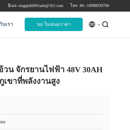
อีเมล xingqishi001sale@163.com
โทร: 86--18988930700


วกับเรา
ขอ ใบเสนอราคา
งอ้วน จักรยานไฟฟ้า 48V 30AH
ูเขาที่พลังงานสูง
tar