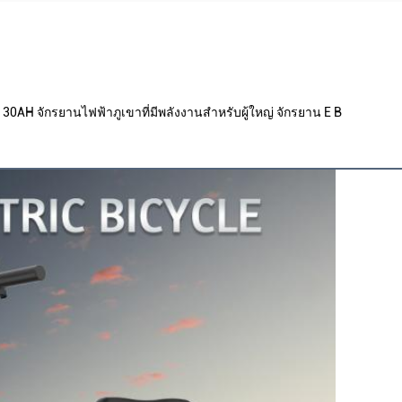
30AH จักรยานไฟฟ้าภูเขาที่มีพลังงานสําหรับผู้ใหญ่ จักรยาน E B