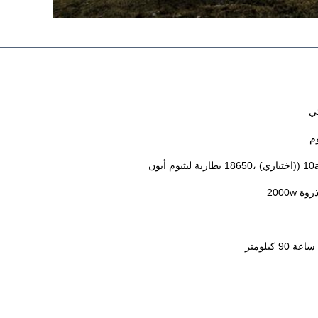
ئي
وم
يثيوم أيون