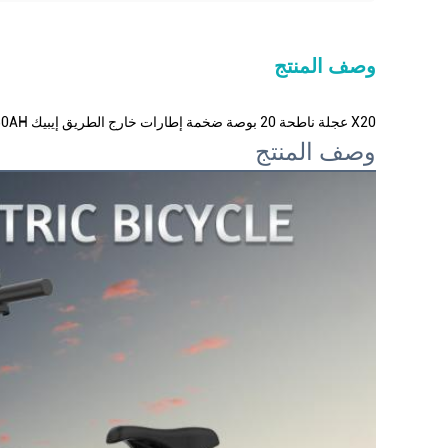
وصف المنتج
X20 عجلة ناطحة 20 بوصة ضخمة إطارات خارج الطريق إيبيك 2000W 48V 30AH قوية الجبل الدراجة الكهربائية للبالغين ركوب الدراجات E B
وصف المنتج