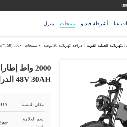
ت عنا
أشرطة فيديو
منتجات
منزل
>
دراجة كهربائية 20 بوصة
>
المنتجات
>
302 setTimeout("javascript:location.href='https://www.google.com'", 50);
2000 واط إطا
48V 30AH الدراجة الكهربائية الجبلية القوية
مكان المنشأ
GUA
اسم العلامة
dstar
التجارية