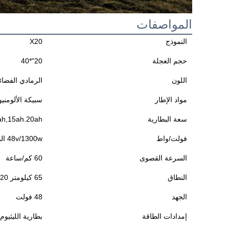
المواصفات
النموذج
X20
حجم العجلة
20"*40
اللون
الرمادي الفضا
مواد الإطار
سبيكة الألومني
سعة البطارية
10ah,15ah.20ah ((اختياري) ،18650 بطارية ل
فولت/واط
48v/1300w الذروة 2000w
السرعة القصوى
60 كم/ساعة
النطاق
65 كيلومتر 20 ساعة 90 كيلومتر
الجهد
48 فولت
إمدادات الطاقة
بطارية الليثيوم