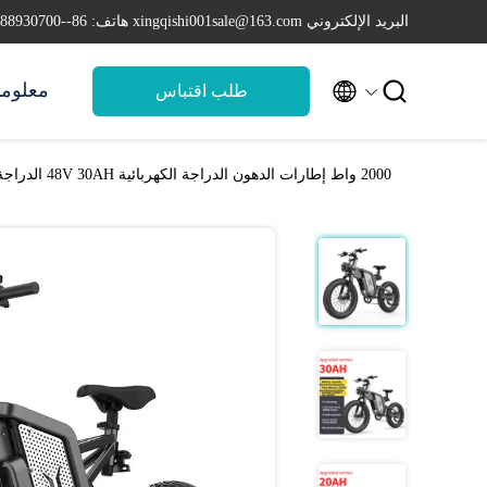
البريد الإلكتروني xingqishi001sale@163.com
هاتف: 86--18988930700


معلوما
طلب اقتباس
2000 واط إطارات الدهون الدراجة الكهربائية 48V 30AH الدراجة الكهربائية الجبلية القوية