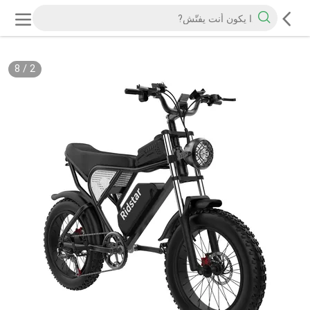
8
/
2