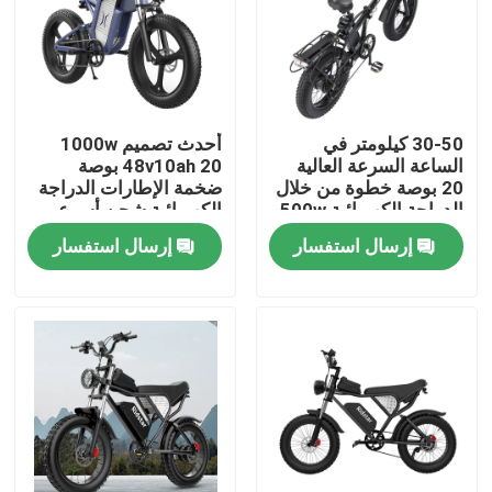
معلومات عنا
جولة في المعمل
30-50 كيلومتر في
أحدث تصميم 1000w
الساعة السرعة العالية
48v10ah 20 بوصة
20 بوصة خطوة من خلال
ضخمة الإطارات الدراجة
رقابة جودة
الدراجة الكهربائية 500w
الكهربائية شحن أسرع
محرك بدون فرشاة
إرسال استفسار
إرسال استفسار
اطلب اقتباس
الدراجة الكهربائية " ريدستار "
الدراجة الكهربائية ذات الإطارات الدهنية القابلة للطي
دراجات مدينة كهربائية