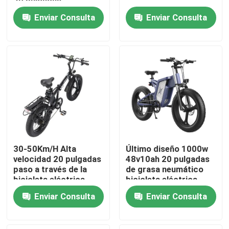
20 pulgadas
Enviar Consulta
Enviar Consulta
Sobre nosotros
Viaje de la fábrica
Control de calidad
Pida una cita
30-50Km/H Alta
Último diseño 1000w
Bicicleta eléctrica Ridstar
velocidad 20 pulgadas
48v10ah 20 pulgadas
paso a través de la
de grasa neumático
bicicleta eléctrica
bicicleta eléctrica
500w motor sin
carga más rápida
Bicicleta eléctrica plegable con neumáticos gordos
Enviar Consulta
Enviar Consulta
escobillas
Bicicletas eléctricas de la ciudad