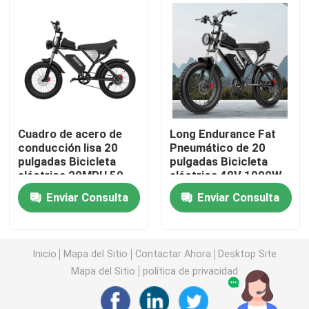
Pneumática de montaña eléctrica
Bicicleta de montaña eléctrica con suspensión comple
bici de montaña eléctrica plegable
Cuadro de acero de
Long Endurance Fat
conducción lisa 20
Pneumático de 20
pulgadas Bicicleta
pulgadas Bicicleta
Bicicleta eléctrica de neumáticos gordos fuera de car
eléctrica 20MPH 50
eléctrica 48V 1000W
millas de alcance
Bicicleta eléctrica de
Enviar Consulta
Enviar Consulta
nieve
Bicicleta eléctrica de neumáticos gordos para mujer
Bicicleta eléctrica de neumáticos gordos para hombre
Inicio
Mapa del Sitio
Contactar Ahora
Desktop Site
Mapa del Sitio
política de privacidad
20 pulgadas de bicicleta eléctrica