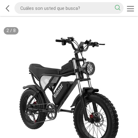
2
/
8