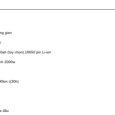
ng gian
m
0ah (tùy chọn),18650 pin Li-ion
ỉnh 2000w
90km ((30h)
a dầu