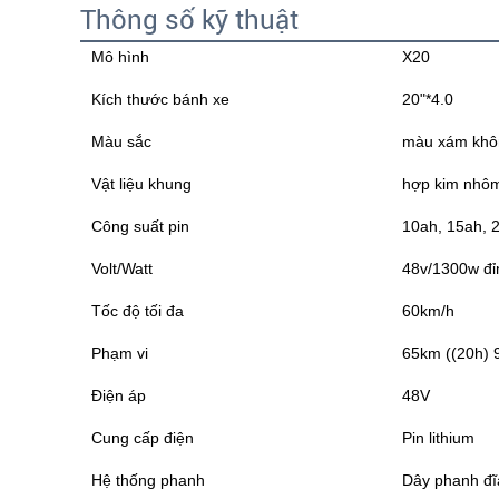
Thông số kỹ thuật
Mô hình
X20
Kích thước bánh xe
20"*4.0
Màu sắc
màu xám khô
Vật liệu khung
hợp kim nhô
Công suất pin
10ah, 15ah, 2
Volt/Watt
48v/1300w đ
Tốc độ tối đa
60km/h
Phạm vi
65km ((20h) 
Điện áp
48V
Cung cấp điện
Pin lithium
Hệ thống phanh
Dây phanh đĩ