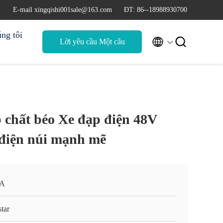
E-mail xingqishi001sale@163.com
ĐT: 86--18988930700
ng tôi


Lời yêu cầu Một câu
trích dẫn
 chất béo Xe đạp điện 48V
điện núi mạnh mẽ
A
tar