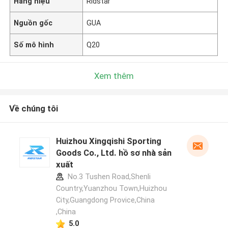
Hàng hiệu
Ridstar
Nguồn gốc
GUA
Số mô hình
Q20
Xem thêm
Về chúng tôi
Huizhou Xingqishi Sporting
Goods Co., Ltd. hồ sơ nhà sản
xuất
No.3 Tushen Road,Shenli
Country,Yuanzhou Town,Huizhou
City,Guangdong Provice,China
,China
5.0