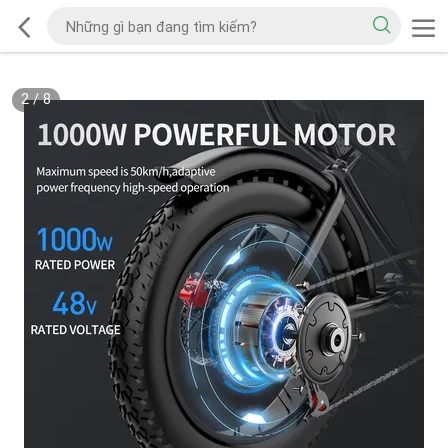
2
/
8