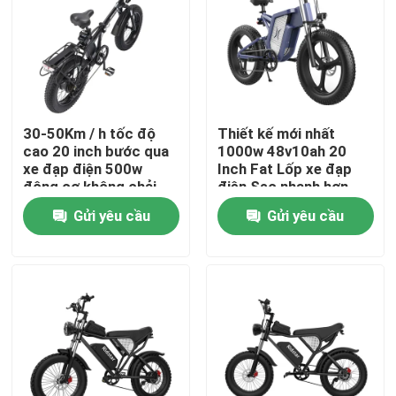
Về chúng tôi
Tham quan nhà máy
30-50Km / h tốc độ
Thiết kế mới nhất
cao 20 inch bước qua
1000w 48v10ah 20
Kiểm soát chất lượng
xe đạp điện 500w
Inch Fat Lốp xe đạp
động cơ không chải
điện Sạc nhanh hơn
Gửi yêu cầu
Gửi yêu cầu
Yêu cầu báo giá
Xe đạp điện Ridstar
Xe đạp điện có lốp gấp
Xe đạp thành phố điện