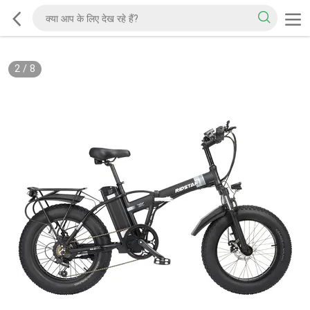
2
/
8