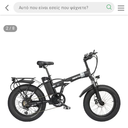
2
/
8