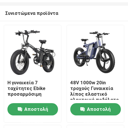
Συνιστώμενα προϊόντα
Η γυναικεία 7
48V 1000w 20in
ταχύτητες Ebike
τροχούς Γυναικεία
Σπίτι
προσαρμόσιμη
λίπος ελαστικό
ηλεκτρικό ποδήλατο
Προϊόντα
Αποστολή
Αποστολή
ερώτησης
ερώτησης
Βίντεο