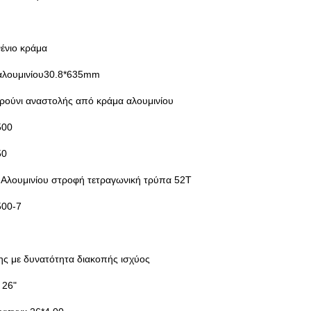
ένιο κράμα
αλουμινίου30.8*635mm
ρούνι αναστολής από κράμα αλουμινίου
500
50
 Αλουμινίου στροφή τετραγωνική τρύπα 52T
500-7
ς με δυνατότητα διακοπής ισχύος
 26"