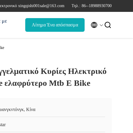
εκτρονικό xingqishi001sale@163.com
Τηλ.: 86--18988930700
ά με


Αίτημα Ένα απόσπασμα
ike
γγελματικό Κυρίες Ηλεκτρικό
e ελαφρύτερο Mtb E Bike
υανγκντόνγκ, Κίνα
tar