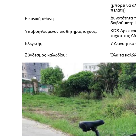
(μπορεί να α
πελάτη)
Δυνατότητα π
Εικονική οθόνη
διαβάθμιση: 
KDS Αριστερό
Υποβοηθούμενος αισθητήρας ισχύος:
ταχύτητας Αδ
Ελεγκτής
7 Διανοητικό
Σύνδεσμος καλωδίου:
Όλα τα καλώδ