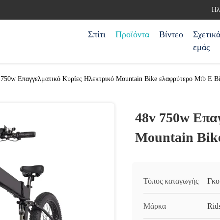
Ηλ
Σπίτι
Προϊόντα
Βίντεο
Σχετικ
εμάς
 750w Επαγγελματικό Κυρίες Ηλεκτρικό Mountain Bike ελαφρύτερο Mtb E B
48v 750w Επα
Mountain Bik
Τόπος καταγωγής
Γκο
Μάρκα
Rids