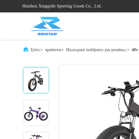
Huizhou Xingqishi Sporting Goods Co., Ltd.
Σπίτι
>
προϊόντα
>
Ηλεκτρικό ποδήλατο για γυναίκες
>
48v