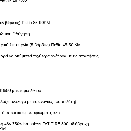
γιανγκ 26*4.00
(5 βάρδιες) Πεδίο 85-90KM
ρώπινη Οδήγηση
ρική λειτουργία (5 βάρδιες) Πεδίο 45-50 KM
ορεί να ρυθμιστεί ταχύτερα ανάλογα με τις απαιτήσεις
18650 μπαταρία λιθίου
λλάξει ανάλογα με τις ανάγκες του πελάτη)
ό υπερτάσεις, υπερεύματα, κλπ.
ση 48v 750w brushless,FAT TIRE 800 αδιάβροχη
IP54