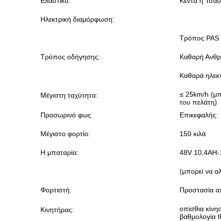
Ελαστικό:
Κέντα ή Τσάο
Ηλεκτρική διαμόρφωση:
Τρόπος PAS 
Τρόπος οδήγησης:
Καθαρή Ανθ
Καθαρά ηλεκτ
≤ 25km/h (μπ
Μέγιστη ταχύτητα:
του πελάτη)
Προσωρινό φως
Επικεφαλής:
Μέγιστο φορτίο:
150 κιλά
Η μπαταρία:
48V 10,4AH-
(μπορεί να α
Φορτιστή:
Προστασία απ
οπίσθια κίνη
Κινητήρας:
βαθμολογία 