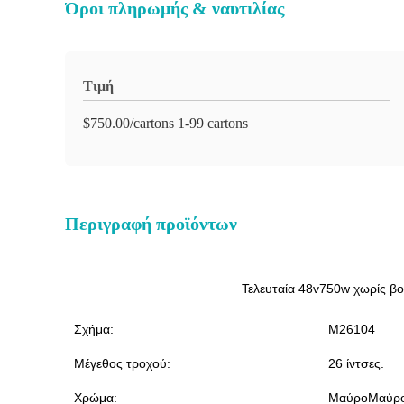
Όροι πληρωμής & ναυτιλίας
Τιμή
$750.00/cartons 1-99 cartons
Περιγραφή προϊόντων
Τελευταία 48v750w χωρίς βο
Σχήμα:
M26104
Μέγεθος τροχού:
26 ίντσες.
Χρώμα:
ΜαύροΜαύρο 