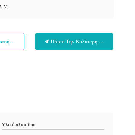
Α.Μ.
παφή Με
Πάρτε Την Καλύτερη Τιμή
Υλικό πλαισίου: