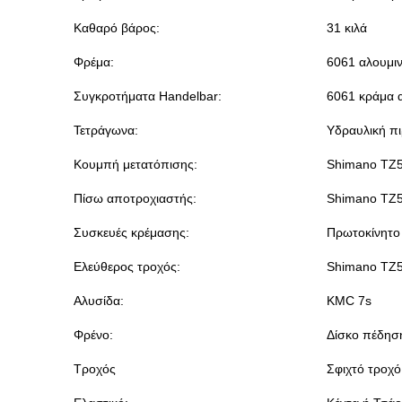
Καθαρό βάρος:
31 κιλά
Φρέμα:
6061 αλουμιν
Συγκροτήματα Handelbar:
6061 κράμα 
Τετράγωνα:
Υδραυλική πι
Κουμπή μετατόπισης:
Shimano TZ
Πίσω αποτροχιαστής:
Shimano TZ
Συσκευές κρέμασης:
Πρωτοκίνητο
Ελεύθερος τροχός:
Shimano TZ
Αλυσίδα:
KMC 7s
Φρένο:
Δίσκο πέδηση
Τροχός
Σφιχτό τροχό