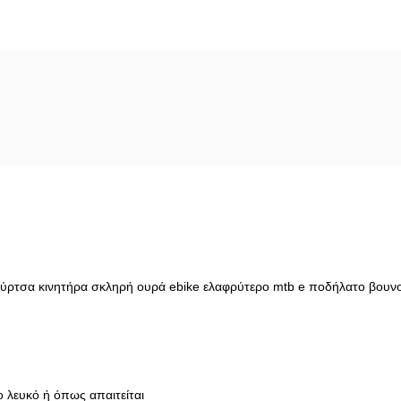
ύρτσα κινητήρα σκληρή ουρά ebike ελαφρύτερο mtb e ποδήλατο βουνού
λευκό ή όπως απαιτείται