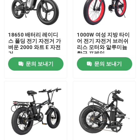
회사 소개
18650 배터리 레이디
1000W 여성 지방 타이
공장 여행
스 폴딩 전기 자전거 가
어 전기 자전거 브러쉬
벼운 2000 와트 E 자전
리스 모터와 알루미늄
거
합금 프레임
품질 관리
문의 보내기
문의 보내기
인용문을 요구하세요
리드스타 전기 자전거
접는 지방 타이어 전기 자전거
전기 도시 자전거