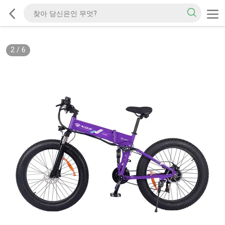
2
/
6