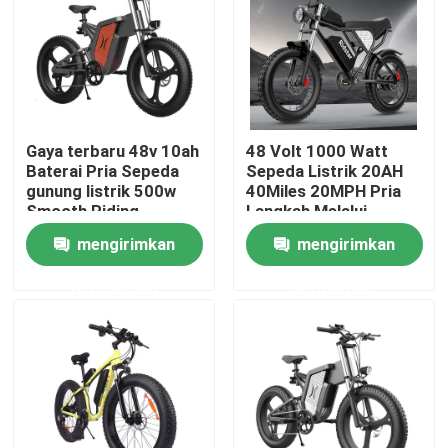
Tentang kami
Tur Pabrik
Gaya terbaru 48v 10ah
48 Volt 1000 Watt
Baterai Pria Sepeda
Sepeda Listrik 20AH
Kontrol kualitas
gunung listrik 500w
40Miles 20MPH Pria
Smooth Riding
Langkah Melalui
Sepeda Listrik
mengirimkan
mengirimkan
Permintaan Penawaran
permintaan
permintaan
Sepeda Listrik Ridstar
Sepeda Listrik Ban Lemak Lipat
Sepeda Kota Listrik