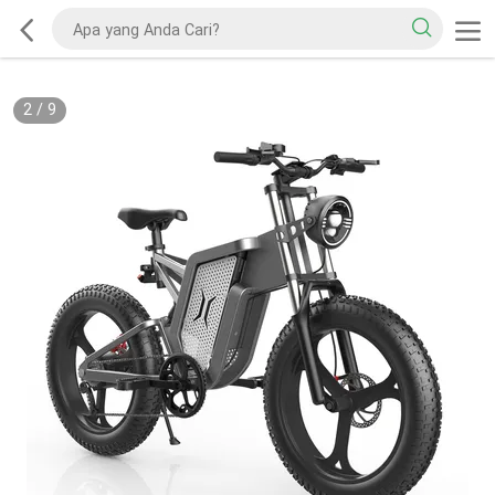
2
/
9