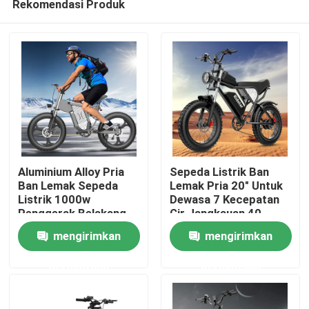
Rekomendasi Produk
Aluminium Alloy Pria
Sepeda Listrik Ban
Ban Lemak Sepeda
Lemak Pria 20" Untuk
Listrik 1000w
Dewasa 7 Kecepatan
Penggerak Belakang
Gir Jangkauan 40-
Rumah
Transmisi
100Km
mengirimkan
mengirimkan
Produk
permintaan
permintaan
Video