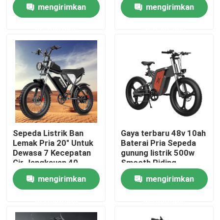
Transmisi
mengirimkan
mengirimkan
permintaan
permintaan
Tentang kami
Tur Pabrik
Kontrol kualitas
Permintaan Penawaran
Sepeda Listrik Ban
Gaya terbaru 48v 10ah
Lemak Pria 20" Untuk
Baterai Pria Sepeda
Sepeda Listrik Ridstar
Dewasa 7 Kecepatan
gunung listrik 500w
Gir Jangkauan 40-
Smooth Riding
100Km
mengirimkan
mengirimkan
Sepeda Listrik Ban Lemak Lipat
permintaan
permintaan
Sepeda Kota Listrik