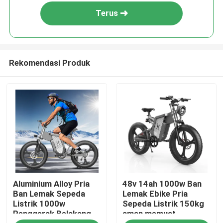
Terus
Rekomendasi Produk
Rumah
Aluminium Alloy Pria
48v 14ah 1000w Ban
Produk
Ban Lemak Sepeda
Lemak Ebike Pria
Listrik 1000w
Sepeda Listrik 150kg
Penggerak Belakang
aman memuat
Video