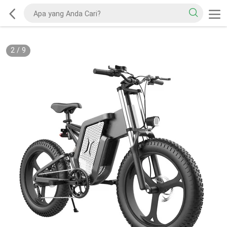
2
/
9