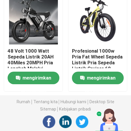
Ban Lemak Sepeda Gunung Listrik
Sepeda gunung listrik dengan suspensi penuh
48 Volt 1000 Watt
Profesional 1000w
Sepeda Gunung Listrik Lipat
Sepeda Listrik 20AH
Pria Fat Wheel Sepeda
40Miles 20MPH Pria
Listrik Pria Sepeda
Langkah Melalui
Listrik Cruiser 60-
Sepeda Listrik Ban Lemak Off Road
Sepeda Listrik
80km
mengirimkan
mengirimkan
Sepeda Listrik Ban Lemak Wanita
permintaan
permintaan
Rumah
Tentang kita
Hubungi kami
Desktop Site
Sepeda Listrik Ban Lemak Pria
Sitemap
Kebijakan pribadi
Sepeda Listrik 20 Inci