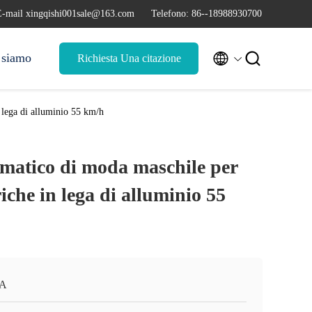
E-mail xingqishi001sale@163.com
Telefono: 86--18988930700


 siamo
Richiesta Una citazione
n lega di alluminio 55 km/h
matico di moda maschile per
triche in lega di alluminio 55
A