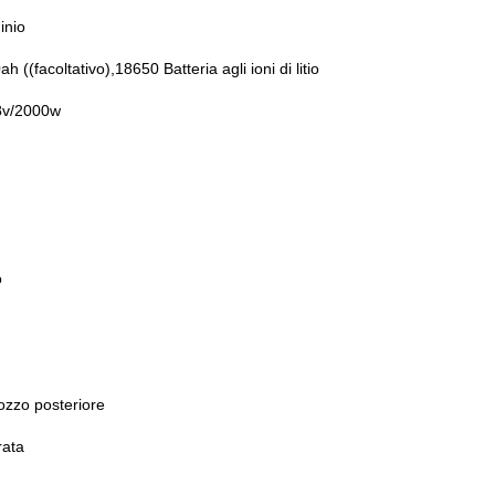
inio
 ((facoltativo),18650 Batteria agli ioni di litio
8v/2000w
o
ozzo posteriore
rata