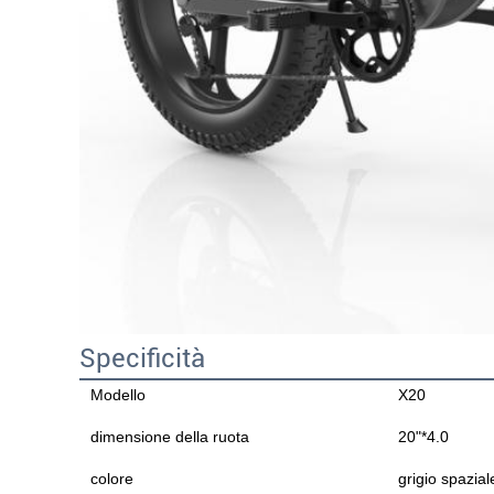
Specificità
Modello
X20
dimensione della ruota
20"*4.0
colore
grigio spazial