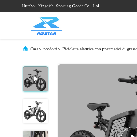
Huizhou Xingqishi Sporting Goods Co., Ltd.
Casa
>
prodotti
>
Bicicletta elettrica con pneumatici di gras