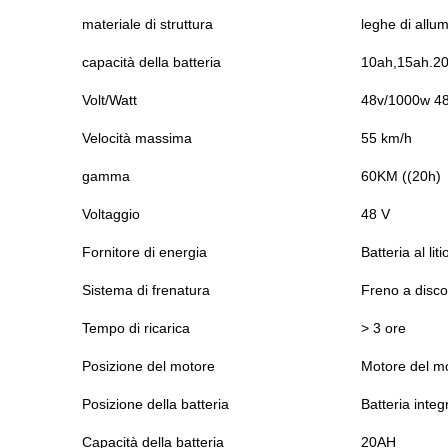
materiale di struttura
leghe di allum
capacità della batteria
10ah,15ah.20ah
Volt/Watt
48v/1000w 4
Velocità massima
55 km/h
gamma
60KM ((20h)
Voltaggio
48 V
Fornitore di energia
Batteria al liti
Sistema di frenatura
Freno a disco
Tempo di ricarica
> 3 ore
Posizione del motore
Motore del m
Posizione della batteria
Batteria integ
Capacità della batteria
20AH