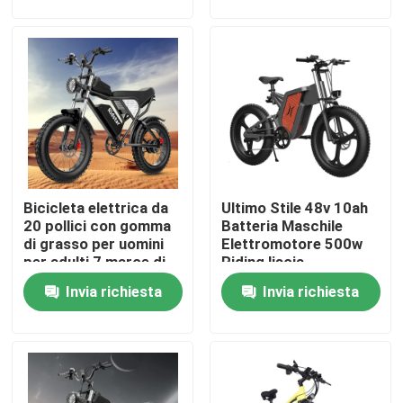
Chi siamo
Giro della fabbrica
Controllo di qualità
Bicicleta elettrica da
Ultimo Stile 48v 10ah
Richieda una citazione
20 pollici con gomma
Batteria Maschile
di grasso per uomini
Elettromotore 500w
per adulti 7 marce di
Riding liscia
Ridstar Electric Bike
velocità 40-100Km
Invia richiesta
Invia richiesta
Bicicletta elettrica a pneumatici pieghevoli
Bici elettrici per la città