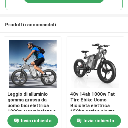
Prodotti raccomandati
Casa
Leggio di alluminio
48v 14ah 1000w Fat
gomma grassa da
Tire Ebike Uomo
uomo bici elettrica
Bicicleta elettrica
Prodotti
1000w trasmissione a
150kg carico sicuro
trazione posteriore
Invia richiesta
Invia richiesta
Video