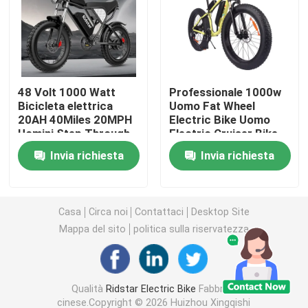
Fat Tire Mountain Bike elettrica
Full Suspension Electric Mountain Bike
48 Volt 1000 Watt
Professionale 1000w
Bicicleta elettrica
Uomo Fat Wheel
20AH 40Miles 20MPH
Electric Bike Uomo
mountain bike elettrico piegante
Uomini Step Through
Electric Cruiser Bike
Bicicleta elettrica
60-80km
Invia richiesta
Invia richiesta
Off Road Fat Tire Bicicleta elettrica
Bicicletta elettrica con pneumatici di grasso per donn
Casa
Circa noi
Contattaci
Desktop Site
Mappa del sito
politica sulla riservatezza
Bicicletta elettrica con pneumatici di grasso per uomo
Qualità
Ridstar Electric Bike
Fabbrica
Bici elettrica da 20 pollici
cinese.Copyright © 2026 Huizhou Xingqishi