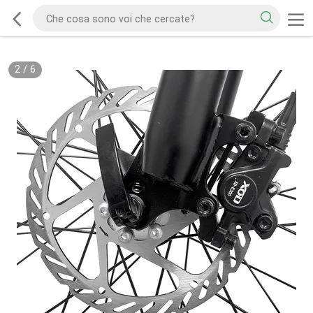
2
/
6