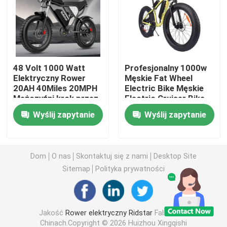
Fat Tire Elektryczny rower górski
Elektryczny rower górski z całym zawieszeniem
48 Volt 1000 Watt
Profesjonalny 1000w
Elektryczny Rower
Męskie Fat Wheel
20AH 40Miles 20MPH
Electric Bike Męskie
Składany elektryczny rower górski
Mężczyźni krok przez
Electric Cruiser Bike
rower elektryczny
60-80km
Wyślij zapytanie
Wyślij zapytanie
Rower elektryczny z tłustymi oponami
Elektryczny rower z tłuszczową oponą dla kobiet
Dom
O nas
Skontaktuj się z nami
Desktop Site
Sitemap
Polityka prywatności
Elektryczny rower z tłustą oponą dla mężczyzn
Jakość
Rower elektryczny Ridstar
Fabryka w
20 cali rower elektryczny
Chinach.Copyright © 2026 Huizhou Xingqishi