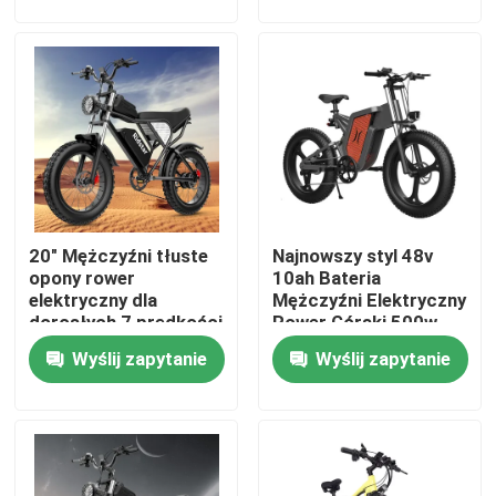
O nas
Wycieczka po fabryce
Kontrola jakości
20" Mężczyźni tłuste
Najnowszy styl 48v
Poprosić o wycenę
opony rower
10ah Bateria
elektryczny dla
Mężczyźni Elektryczny
dorosłych 7 prędkości
Rower Górski 500w
Rower elektryczny Ridstar
biegów zasięg 40-
Gładkie Jeździe
Wyślij zapytanie
Wyślij zapytanie
100Km
Składany elektryczny rower z tłustymi oponami
Elektryczne rowery miejskie