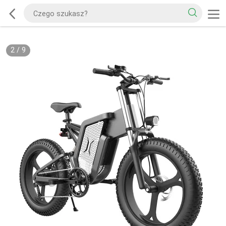
2
/
9