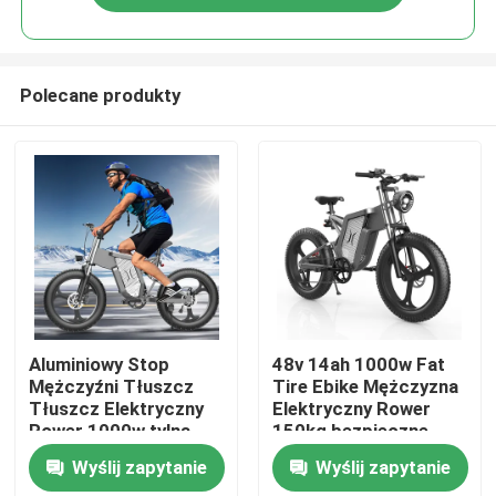
Polecane produkty
Dom
Aluminiowy Stop
48v 14ah 1000w Fat
Mężczyźni Tłuszcz
Tire Ebike Mężczyzna
Tłuszcz Elektryczny
Elektryczny Rower
Produkty
Rower 1000w tylna
150kg bezpieczne
prędkość
ładowanie
Wyślij zapytanie
Wyślij zapytanie
Filmy