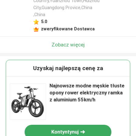
Country,Yuanzhou Town,Huizhou
City,Guangdong Provice,China
,China
5.0
zweryfikowane Dostawca
Zobacz więcej
Uzyskaj najlepszą cenę za
Najnowsze modne męskie tłuste
opony rower elektryczny ramka
z aluminium 55km/h
Kontyntynuj