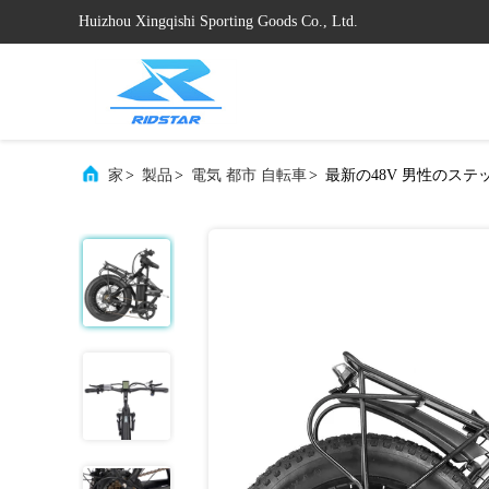
Huizhou Xingqishi Sporting Goods Co., Ltd.
家
>
製品
>
電気 都市 自転車
>
最新の48V 男性のステ