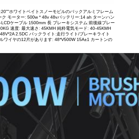
 :20""ホワイトベイトスノーモビルのバックアルミフレーム
ー: 500w * 48v 48vバッテリー:14 ah ターンハン
HD-LCDケーブル 1500mm 長 ブレーキシステム:前後線ブレー
0KG 速度: 最大速さ: 45KMH 純粋電気モード: 40-45KMH
充電器: 48V*2A 2.5DC バックライト:走行ライト/ブレーキライト
ヤの12片があります: 48*V500W 15A±1 カートンの