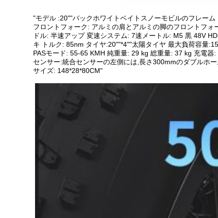
"モデル :20""バックホワイトベイトスノーモビルのフレーム
フロントフォーク: アルミの肩とアルミの脚のフロントフォーク モータ
ドル: 半速アップ 変速システム: 7速メートル: M5 黒 48V 
キ トルク: 85nm タイヤ:20""*4""太陽タイヤ 最大負荷容量:15
PASモード: 55-65 KMH 純重量: 29 kg 総重量: 37 kg 
センサー:統合センサーの左側には,長さ300mmのダブルホールワイ
サイズ: 148*28*80CM"