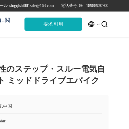
ル xingqishi001sale@163.com
電話番号: 86--18988930700
に関


要求 引用
 男性のステップ・スルー電気自
ット ミッドドライブエバイク
東,中国
tar