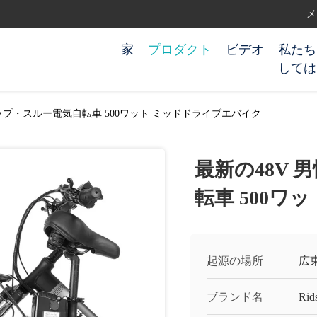
メー
家
プロダクト
ビデオ
私たち
しては
ップ・スルー電気自転車 500ワット ミッドドライブエバイク
最新の48V
転車 500ワ
起源の場所
広
ブランド名
Rids