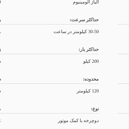
آلیاژ آلومینیوم
"
حداکثر سرعت:
و
30-50 کیلومتر در ساعت
۸
حداکثر بار:
ز
200 کیلو
ش
محدوده:
س
120 کیلومتر
س
نوع:
م
دوچرخه با کمک موتور
6