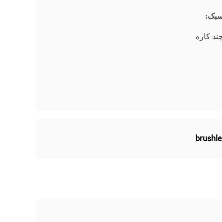
بک:
ند کاره
brushle