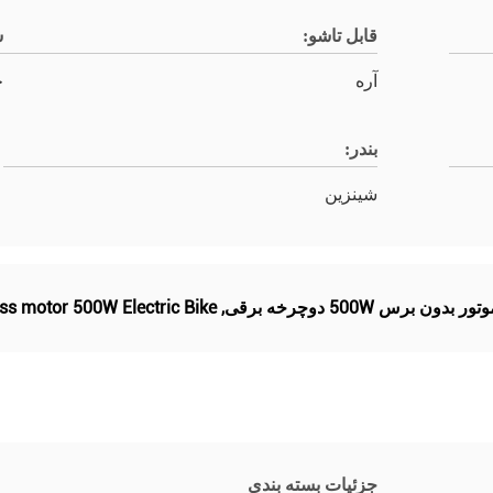
قابل تاشو:
س
آره
چ
بندر:
شينزين
ss motor 500W Electric Bike
,
جزئیات بسته بندی