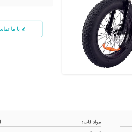
با ما تما
مواد قاب:
ا