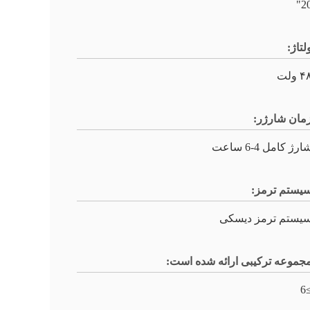
20
لتاژ:
۴ ولت
مان شارژر:
ارژ کامل 4-6 ساعت
یستم ترمز:
یستم ترمز دیسکی
جموعه ترکیبی ارائه شده است:
≥