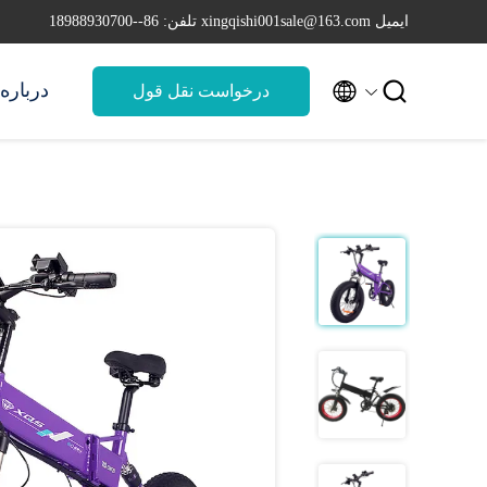
ایمیل xingqishi001sale@163.com
تلفن: 86--18988930700


درباره 
درخواست نقل قول