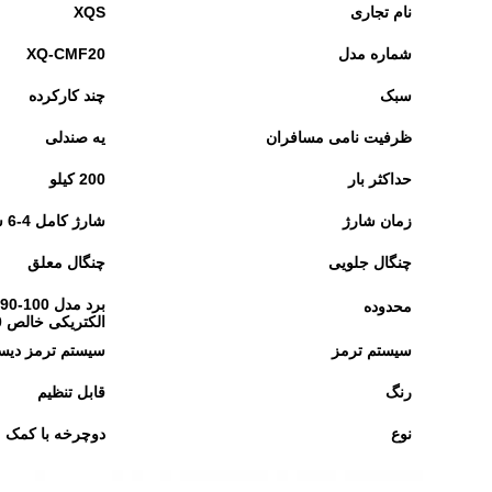
نام تجاری
XQS
شماره مدل
XQ-CMF20
سبک
چند کارکرده
ظرفیت نامی مسافران
یه صندلی
حداکثر بار
200 کیلو
زمان شارژ
شارژ کامل 4-6 ساعت
چنگال جلویی
چنگال معلق
محدوده
الکتریکی خالص 60-70 کیلومتر
سیستم ترمز
سیستم ترمز دیس
رنگ
قابل تنظیم
نوع
دوچرخه با کمک م