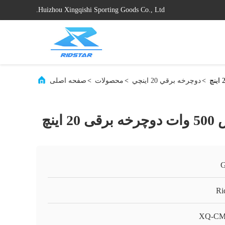
Huizhou Xingqishi Sporting Goods Co., Ltd.
>
دوچرخه برقي 20 اينچي
>
محصولات
>
صفحه اصلی
اینچ
Ri
XQ-CM