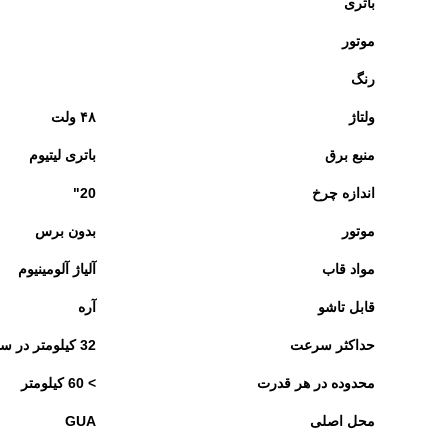
باتری
موتور
رنگ
ولتاژ
۴۸ ولت
منبع برق
باتری لیتیوم
اندازه چرخ
20"
موتور
بدون برس
مواد قاب
آلیاژ آلومینیوم
قابل تاشو
آره
حداکثر سرعت
32 کیلومتر در ساعت
محدوده در هر قدرت
> 60 کیلومتر
محل اصلی
GUA