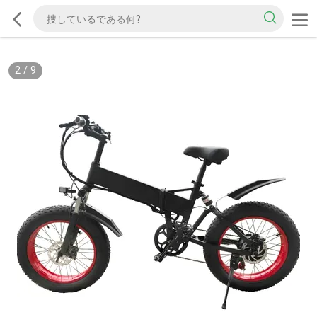
2
/
9