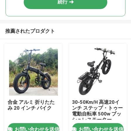
続行
推薦されたプロダクト
家
合金 アルミ 折りたた
30-50Km/H 高速20イ
み 20 インチ バイク
ンチ ステップ・トゥー
プロダクト
電動自転車 500w ブッ
シュレスモーター
お問い合わせを送信
お問い合わせを送信
ビデオ