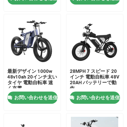
私たちに関しては
工場旅行
品質管理
引用を要求しなさい
最新デザイン 1000w
28MPH 7 スピード 20
48v10ah 20インチ太い
インチ 電動自転車 48V
タイヤ 電動自転車 速
20AH バッテリーで動
リッドスター電動自転車
く充電
作
お問い合わせを送信
お問い合わせを送信
折りたたむ太いタイヤ 電動自転車
電気 都市 自転車