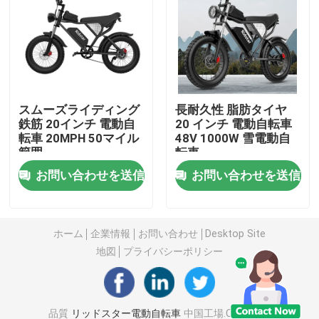
ファットタイヤ 電動マウンテンバイク
完全懸垂 電動マウンテンバイク
スムーズライディング
長耐久性 脂肪タイヤ
鉄筋 20インチ 電動自
20 インチ 電動自転車
折る電気マウンテン バイク
転車 20MPH 50マイル
48V 1000W 雪電動自
範囲
転車
オフロード 脂肪タイヤ 電動自転車
お問い合わせを送信
お問い合わせを送信
女性用 脂肪タイヤ 電動自転車
ホーム
企業情報
お問い合わせ
Desktop Site
地図
プライバシーポリシー
男性用電動自転車
20インチ電動自転車
品質
リッドスター電動自転車
中国工場.Copyright