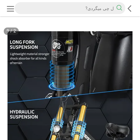
9
/
2