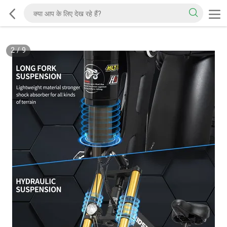
2
/
9