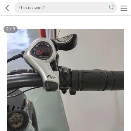
2
/
8