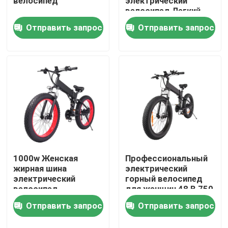
велосипед
электрический
велосипед Легкий
2000 Ватт E Bike
Отправить запрос
Отправить запрос
О нас
Путешествие фабрики
Проверка качества
Спросите цитату
Электровелосипед Ridstar
1000w Женская
Профессиональный
жирная шина
электрический
электрический
горный велосипед
велосипед
для женщин 48 В 750
Электровелосипед с складной жировой шиной
Алюминиевая
В
Отправить запрос
Отправить запрос
сплавная рама с
бесшовным
Электрические городские велосипеды