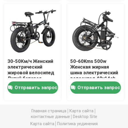
мотором
Электрический горный велосипед с жирными шина
горный велосипед полного подвеса электрический
складывая электрический горный велосипед
30-50Км/ч Женский
50-60Kms 500w
электрический
Женская жирная
Электровелосипед с жирными шинами
жировой велосипед
шина электрический
Литий батарея
велосипед 48v14ah
Женский
Аккумулятор
Женский жирный электрический велосипед
Отправить запрос
Отправить запрос
электрический
велосипед
Мужской жирный электрический велосипед
Главная страница
Карта сайта
контактные данные
Desktop Site
20 дюймовый электрический велосипед
Карта сайта
Политика уединения