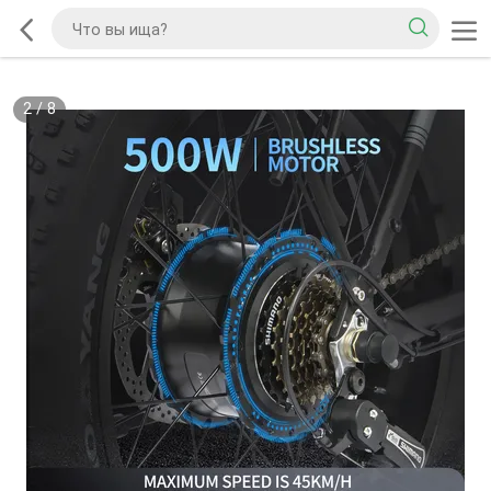
2
/
8