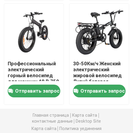
мотором
Электрический горный велосипед с жирными шина
горный велосипед полного подвеса электрический
складывая электрический горный велосипед
Профессиональный
30-50Км/ч Женский
электрический
электрический
Электровелосипед с жирными шинами
горный велосипед
жировой велосипед
для женщин 48 В 750
Литий батарея
В
Женский
Женский жирный электрический велосипед
Отправить запрос
Отправить запрос
электрический
велосипед
Мужской жирный электрический велосипед
Главная страница
Карта сайта
контактные данные
Desktop Site
20 дюймовый электрический велосипед
Карта сайта
Политика уединения