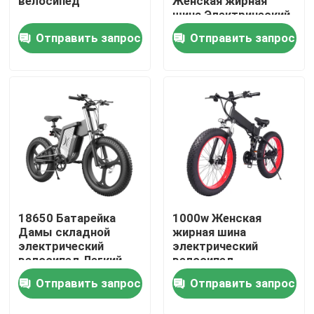
велосипед
Женская жирная
шина Электрический
велосипед Долгая
Отправить запрос
Отправить запрос
О нас
выносливость
Путешествие фабрики
Проверка качества
Спросите цитату
Электровелосипед Ridstar
18650 Батарейка
1000w Женская
Дамы складной
жирная шина
электрический
электрический
велосипед Легкий
велосипед
Электровелосипед с складной жировой шиной
2000 Ватт E Bike
Алюминиевая
Отправить запрос
Отправить запрос
сплавная рама с
бесшовным
Электрические городские велосипеды