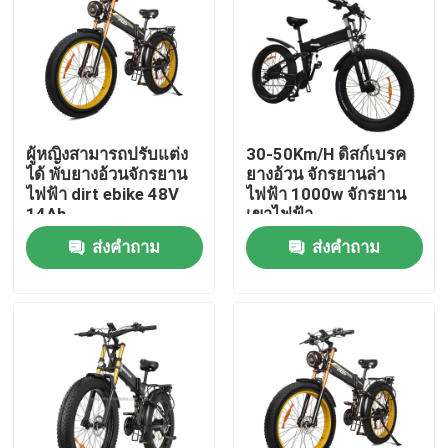
เกี่ยวกับเรา
ทัวร์โรงงาน
ผู้หญิงสามารถปรับแต่ง
30-50Km/H ดิสก์เบรค
ได้ พับยางอ้วนจักรยาน
ยางอ้วน จักรยานล่า
ควบคุมคุณภาพ
ไฟฟ้า dirt ebike 48V
ไฟฟ้า 1000w จักรยาน
14Ah
เขาไฟฟ้า
ส่งคำถาม
ส่งคำถาม
ขอใบเสนอราคา
รถจักรยานไฟฟ้า Ridstar
จักรยานไฟฟ้าพับยางอ้วน
จักรยานเมืองไฟฟ้า