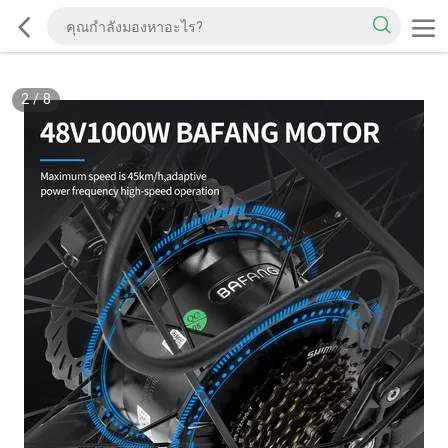
2
/
8