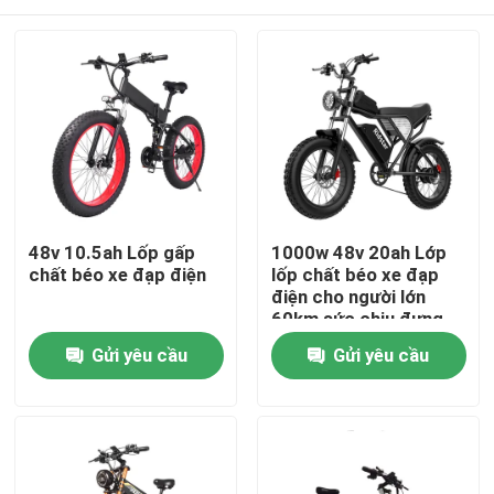
48v 10.5ah Lốp gấp
1000w 48v 20ah Lớp
chất béo xe đạp điện
lốp chất béo xe đạp
điện cho người lớn
60km sức chịu đựng
Trang chủ
Gửi yêu cầu
Gửi yêu cầu
Các sản phẩm
Video