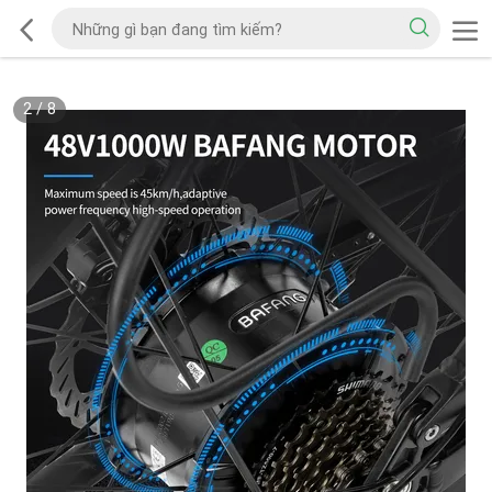
2
/
8