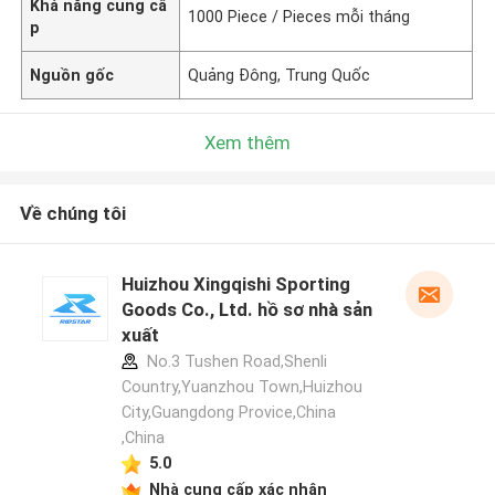
Khả năng cung cấ
1000 Piece / Pieces mỗi tháng
p
Nguồn gốc
Quảng Đông, Trung Quốc
Xem thêm
Về chúng tôi
Huizhou Xingqishi Sporting
Goods Co., Ltd. hồ sơ nhà sản
xuất
No.3 Tushen Road,Shenli
Country,Yuanzhou Town,Huizhou
City,Guangdong Provice,China
,China
5.0
Nhà cung cấp xác nhận