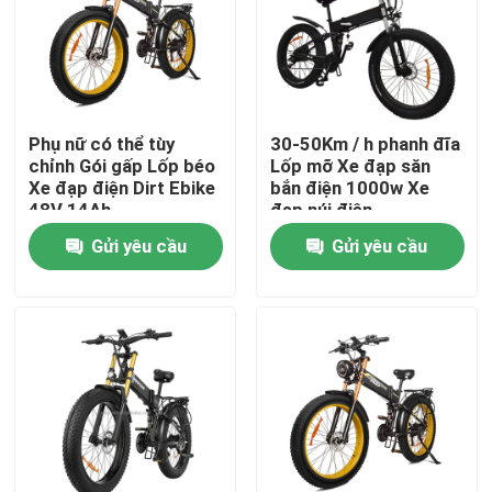
Về chúng tôi
Tham quan nhà máy
Phụ nữ có thể tùy
30-50Km / h phanh đĩa
chỉnh Gói gấp Lốp béo
Lốp mỡ Xe đạp săn
Xe đạp điện Dirt Ebike
bắn điện 1000w Xe
Kiểm soát chất lượng
48V 14Ah
đạp núi điện
Gửi yêu cầu
Gửi yêu cầu
Yêu cầu báo giá
Xe đạp điện Ridstar
Xe đạp điện có lốp gấp
Xe đạp thành phố điện