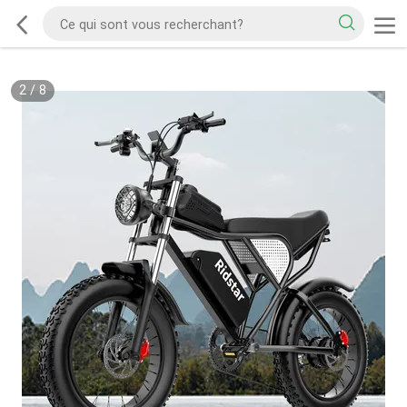
2
/
8