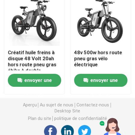
Fat Tire Vélo de montagne électrique
Vélo de montagne électrique à suspension complète
Créatif huile freins à
48v 500w hors route
vélo de montagne électrique se pliant
disque 48 Volt 20ah
pneu gras vélo
hors route pneu gras
électrique
ébike à double
Vélo électrique à pneus gras
batterie ébike
envoyer une
envoyer une
Vélo électrique à pneus gras
demande
demande
Aperçu
Au sujet de nous
Contactez-nous
Vélo électrique à pneus gras pour hommes
Desktop Site
Plan du site
politique de confidentialité
Vélo électrique de 20 pouces