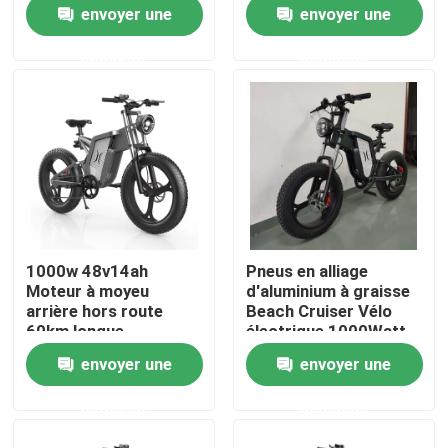
pour les affaires et les
envoyer une
envoyer une
voyages
demande
demande
À propos de nous
Visite d'usine
Contrôle de qualité
Demandez une citation
1000w 48v14ah
Pneus en alliage
Moteur à moyeu
d'aluminium à graisse
Vélo électrique Ridstar
arrière hors route
Beach Cruiser Vélo
60km longue
électrique 1000Watt
endurance
Haute Vitesse
envoyer une
envoyer une
Vélo électrique à pneus pliants
demande
demande
Vélos électriques