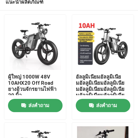
แนะนำผลิตภัณฑ์
ผู้ใหญ่ 1000W 48V
อัลลูมิเนียมอัลลูมิเนีย
10AHX20 Off Road
มอัลลูมิเนียมอัลลูมิเนีย
ยางอ้วนจักรยานไฟฟ้า
มอัลลูมิเนียมอัลลูมิเนีย
20 นิ้ว
มอัลลูมิเนียมอัลลูมิเนีย
บ้าน
มอัลลูมิเนียมอัลลูมิเนีย
ส่งคำถาม
ส่งคำถาม
มอัลลูมิเนียมอัลลูมิเนีย
มอัลลูมิเนียมอัลลูมิเนีย
สินค้า
มอัลลูมิเนียมอัลลูมิเนีย
มอัลลูมิเนียมอัลลูมิเนีย
มอัลลูมิเนียมอัลลูมิเนีย
วิดีโอ