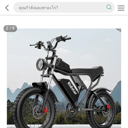
2
/
8